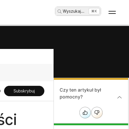
Wyszukaj
...
⌘K
Czy ten artykuł był
Subskrybuj
pomocny?
ści