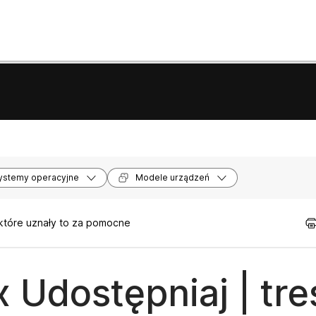
ystemy operacyjne
Modele urządzeń
 które uznały to za pomocne
 Udostępniaj | tre