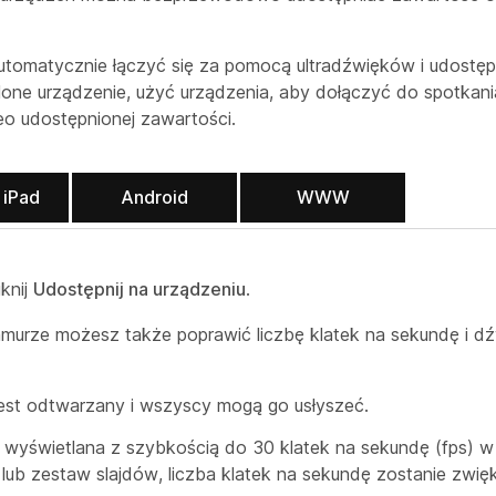
omatycznie łączyć się za pomocą ultradźwięków i udostępn
e urządzenie, użyć urządzenia, aby dołączyć do spotkani
eo udostępnionej zawartości.
 iPad
Android
WWW
iknij
Udostępnij na urządzeniu
.
murze możesz także poprawić liczbę klatek na sekundę i d
est odtwarzany i wszyscy mogą go usłyszeć.
 wyświetlana z szybkością do 30 klatek na sekundę (fps) w
 lub zestaw slajdów, liczba klatek na sekundę zostanie zwię