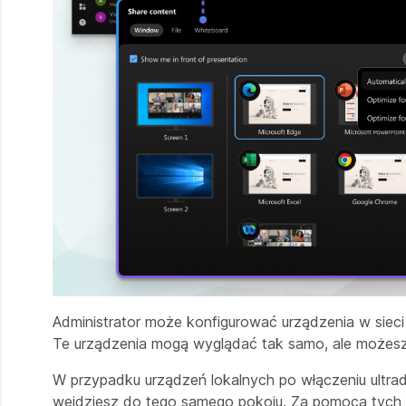
Administrator może konfigurować urządzenia w siec
Te urządzenia mogą wyglądać tak samo, ale możes
W przypadku urządzeń lokalnych po włączeniu ultra
wejdziesz do tego samego pokoju. Za pomocą tyc