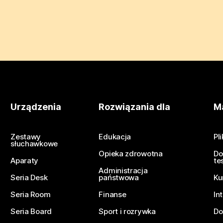
Urządzenia
Rozwiązania dla
Ma
Zestawy
Edukacja
Pl
słuchawkowe
Opieka zdrowotna
Do
Aparaty
te
Administracja
Seria Desk
państwowa
Ku
Seria Room
Finanse
In
Seria Board
Sport i rozrywka
Do