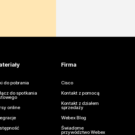
teriały
Firma
iki do pobrania
Cisco
łącz do spotkania
Kontakt z pomocą
stowego
Kontakt z działem
rsy online
sprzedaży
tegracje
Webex Blog
stępność
Świadome
przywództwo Webex