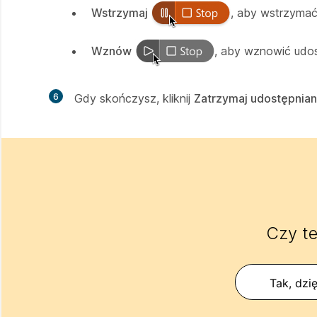
Wstrzymaj
, aby wstrzymać 
Wznów
, aby wznowić udost
6
Gdy skończysz, kliknij
Zatrzymaj udostępnian
Czy te
Tak, dzię