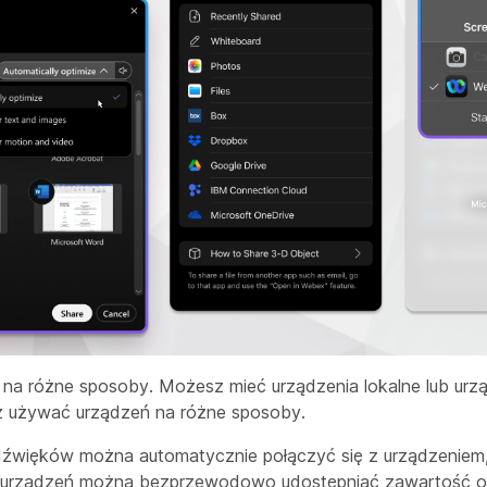
i na różne sposoby. Możesz mieć urządzenia lokalne lub urz
z używać urządzeń na różne sposoby.
dźwięków można automatycznie połączyć się z urządzeniem,
h urządzeń można bezprzewodowo udostępniać zawartość