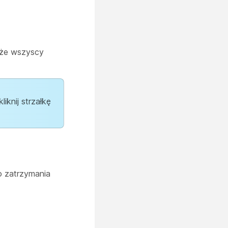
i że wszyscy
iknij strzałkę
go zatrzymania