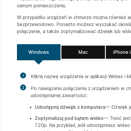
samym pomieszczeniu.
W przypadku urządzeń w chmurze można również aut
bezprzewodowo. Ponadto możesz wyszukać określon
połączenie, a także zoptymalizować dźwięk lub wid
Windows
Mac
iPhone i
1
Kliknij nazwę urządzenia w aplikacji Webex i kl
2
Po nawiązaniu połączenia z urządzeniem w ch
udostępnianej zawartości:
Udostępnij dźwięk z komputera
— Dźwięk j
Zoptymalizuj pod kątem wideo
— Treść jest
720p. Na przykład, jeśli udostępniasz wideo