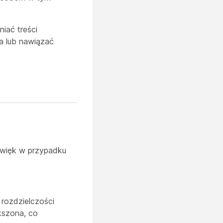
iać treści
a lub nawiązać
źwięk w przypadku
 rozdzielczości
kszona, co