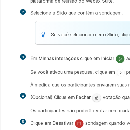
plataforma de reunião do Webex Suite.
2
Selecione a Slido que contém a sondagem.
Se você selecionar o erro Slido, cli
3
Em
Minhas interações
clique em
Iniciar
ao
Se você ativou uma pesquisa, clique em
p
À medida que os participantes enviarem suas 
4
(Opcional) Clique
em Fechar
votação quan
Os participantes não poderão votar nem muda
5
Clique
em Desativar
sondagem quando você