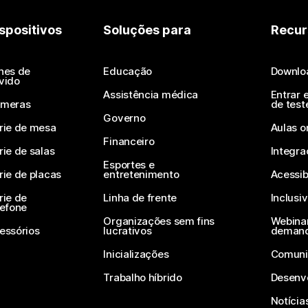
spositivos
Soluções para
Recur
nes de
Educação
Downlo
vido
Assistência médica
Entrar 
meras
de test
Governo
rie de mesa
Aulas o
Financeiro
rie de salas
Integra
Esportes e
rie de placas
entretenimento
Acessib
rie de
Linha de frente
Inclusi
lefone
Organizações sem fins
Webinar
essórios
lucrativos
deman
Inicializações
Comuni
Trabalho híbrido
Desenv
Notícia