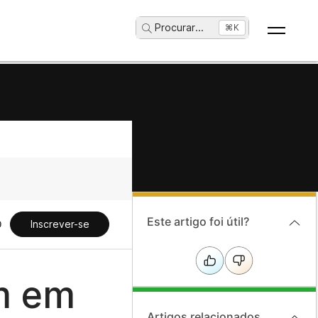
Procurar
...
⌘K
Este artigo foi útil?
Inscrever-se
m em
Artigos relacionados