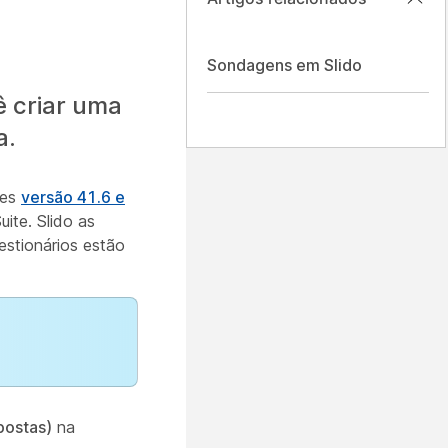
Sondagens em Slido
 criar uma
a.
tes
versão 41.6 e
ite. Slido as
estionários estão
postas)
na