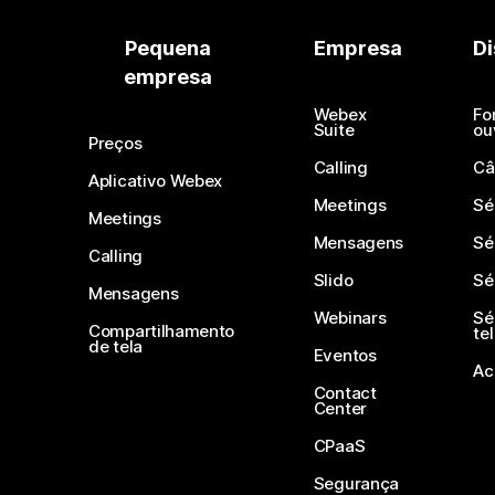
Pequena
Empresa
Di
empresa
Webex
Fo
Suite
ou
Preços
Calling
Câ
Aplicativo Webex
Meetings
Sé
Meetings
Mensagens
Sé
Calling
Slido
Sé
Mensagens
Webinars
Sé
Compartilhamento
te
de tela
Eventos
Ac
Contact
Center
CPaaS
Segurança