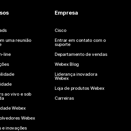
sos
Empresa
ads
Cisco
em uma reunião
Entrar em contato com o
e
suporte
n-line
Departamento de vendas
ções
Webex Blog
ilidade
Liderança inovadora
Webex
vidade
Loja de produtos Webex
s ao vivo e sob
da
Carreiras
dade Webex
olvedores Webex
s e inovações