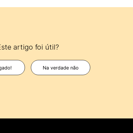
ste artigo foi útil?
gado!
Na verdade não