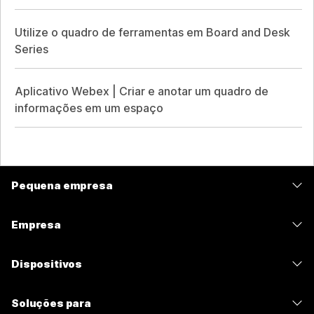
Utilize o quadro de ferramentas em Board and Desk
Series
Aplicativo Webex | Criar e anotar um quadro de
informações em um espaço
Pequena empresa
Preços
Empresa
Aplicativo Webex
Webex Suite
Dispositivos
Meetings
Calling
Fones de ouvido
Calling
Soluções para
Meetings