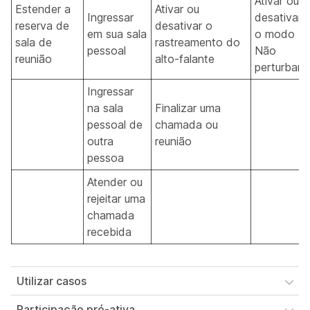
Ativar ou
Estender a
Ativar ou
Ingressar
desativar
reserva de
desativar o
em sua sala
o modo
sala de
rastreamento do
pessoal
Não
reunião
alto-falante
perturbar
Ingressar
na sala
Finalizar uma
pessoal de
chamada ou
outra
reunião
pessoa
Atender ou
rejeitar uma
chamada
recebida
Utilizar casos
Participação pró-ativa