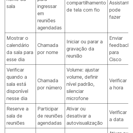
compartilhamento
Assistant
sala
ingressar
de tela com fio
pode
em
fazer
reuniões
agendadas
Mostrar o
Enviar
Iniciar ou parar a
calendário
Chamada
feedback
gravação da
da sala para
por nome
para
reunião
esse dia
Cisco
Verificar
Volume: ajustar
quando a
volume, definir
Chamada
Verificar
sala está
nível padrão,
por número
a hora
disponível
silenciar
nesse dia
microfone
Reserve a
Participar
Ativar ou
Verificar
sala de
de reuniões
desativar a
a data
reuniões
agendadas
autovisualização