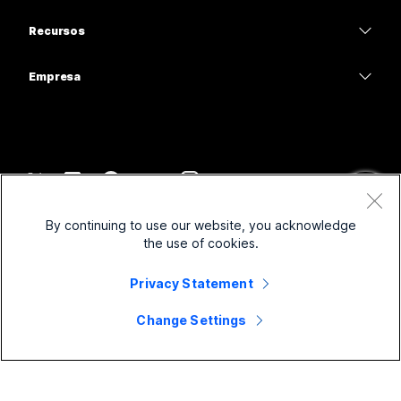
Câmeras
Educação
Mensagens
Mensagens
Recursos
Série de mesa
Assistência médica
Compartilhamento de tela
Downloads
Slido
Série de salas
Empresa
Governo
Entrar em uma reunião de teste
Webinars
Cisco
Série de placas
Financeiro
Aulas on-line
Eventos
Entrar em contato com o suporte
Série de telefone
Esportes e entretenimento
Integrações
Contact Center
Departamento de vendas
Acessórios
Linha de frente
Acessibilidade
CPaaS
Termos e Condições
Webex Blog
By continuing to use our website, you acknowledge
Organizações sem fins lucrativos
Declaração de Privacidade
Inclusividade
Segurança
the use of cookies.
Liderança inovadora Webex
Cookies
Inicializações
Webinars ao vivo e sob demanda
Control Hub
Privacy Statement
Loja de produtos Webex
Marcas registradas
Trabalho híbrido
Comunidade Webex
©
2026
Cisco e/ou suas afiliadas. Todos os direitos reservados.
Carreiras
Change Settings
Desenvolvedores Webex
Notícias e inovações