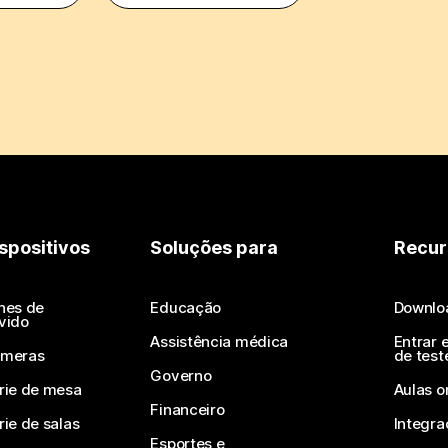
spositivos
Soluções para
Recur
nes de
Educação
Downlo
vido
Assistência médica
Entrar 
meras
de test
Governo
rie de mesa
Aulas o
Financeiro
rie de salas
Integra
Esportes e