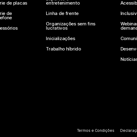
rie de placas
entretenimento
Acessib
rie de
Linha de frente
Inclusi
lefone
Organizações sem fins
Webinar
essórios
lucrativos
deman
Inicializações
Comuni
Trabalho híbrido
Desenv
Notícia
Termos e Condições
Declaraç