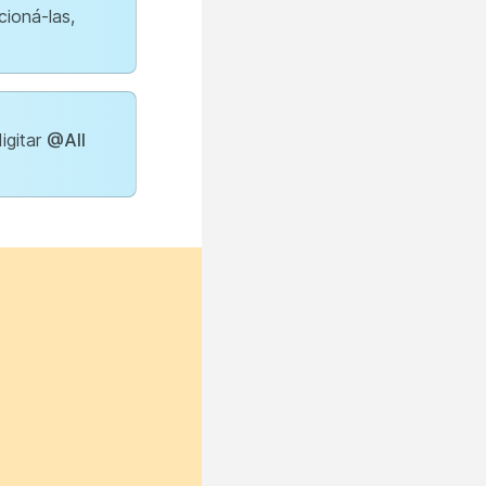
cioná-las,
igitar
@All