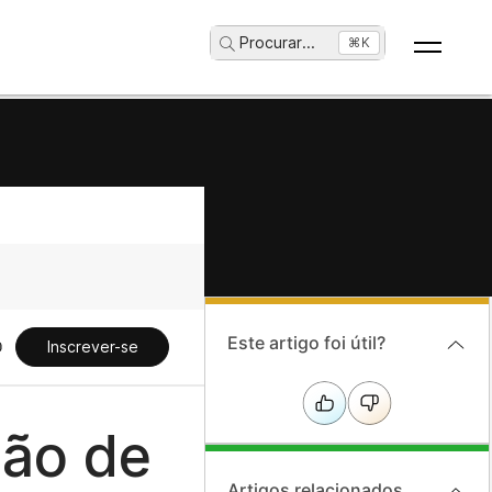
Procurar
...
⌘K
Este artigo foi útil?
Inscrever-se
ção de
Artigos relacionados