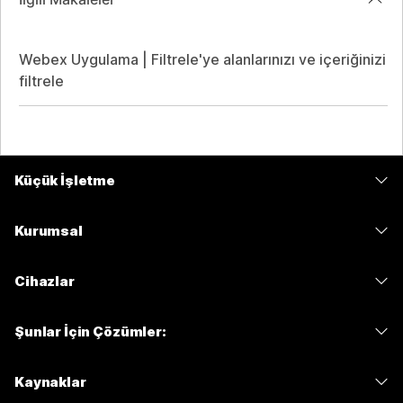
Webex Uygulama | Filtrele'ye alanlarınızı ve içeriğinizi
filtrele
Küçük İşletme
Fiyatlar
Kurumsal
Webex Uygulaması
Webex Suite
Cihazlar
Meetings
Calling
kulaklıklar
Calling
Şunlar İçin Çözümler:
Meetings
Kameralar
Mesajlaşma
Eğitim
Mesajlaşma
Kaynaklar
Masa Serisi
Ekran Paylaşımı
Sağlık