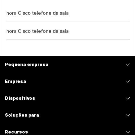
hora Cisco telefone da sala
hora Cisco telefone da sala
Pequena empresa
Preços
Empresa
Aplicativo Webex
Webex Suite
Dispositivos
Meetings
Calling
Fones de ouvido
Calling
Soluções para
Meetings
Câmeras
Mensagens
Educação
Mensagens
Recursos
Série de mesa
Compartilhamento de tela