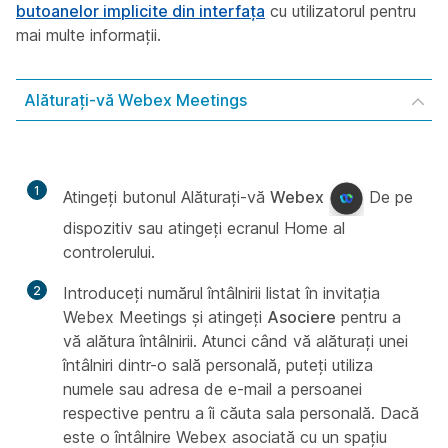
butoanelor implicite din interfața
cu utilizatorul pentru
mai multe informații.
Alăturați-vă Webex Meetings
1
Atingeți butonul Alăturați-vă
Webex
De pe
dispozitiv sau atingeți ecranul Home al
controlerului.
2
Introduceți numărul întâlnirii listat în invitația
Webex Meetings și atingeți
Asociere
pentru a
vă alătura întâlnirii. Atunci când vă alăturați unei
întâlniri dintr-o sală personală, puteți utiliza
numele sau adresa de e-mail a persoanei
respective pentru a îi căuta sala personală. Dacă
este o întâlnire Webex asociată cu un spațiu