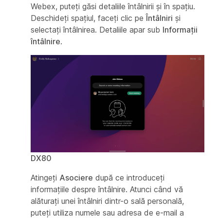
Webex, puteți găsi detaliile întâlnirii și în spațiu.
Deschideți spațiul, faceți clic pe
Întâlniri
și
selectați întâlnirea. Detaliile apar sub
Informații
întâlnire
.
DX80
Atingeți
Asociere
după ce introduceți
informațiile despre întâlnire. Atunci când vă
alăturați unei întâlniri dintr-o sală personală,
puteți utiliza numele sau adresa de e-mail a