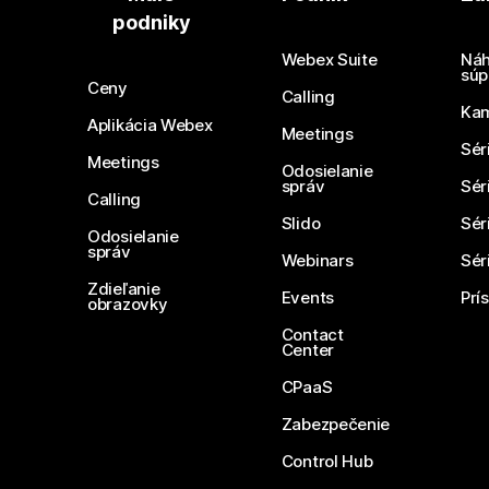
podniky
Webex Suite
Náh
súp
Ceny
Calling
Ka
Aplikácia Webex
Meetings
Sér
Meetings
Odosielanie
správ
Sér
Calling
Slido
Sér
Odosielanie
správ
Webinars
Sér
Zdieľanie
Events
Prí
obrazovky
Contact
Center
CPaaS
Zabezpečenie
Control Hub