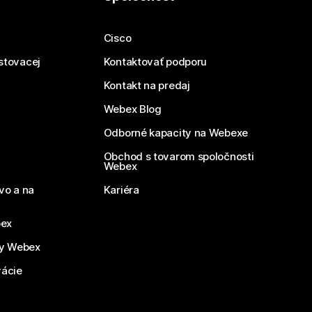
Cisco
estovacej
Kontaktovať podporu
Kontakt na predaj
Webex Blog
Odborné kapacity na Webexe
Obchod s tovarom spoločnosti
Webex
vo a na
Kariéra
bex
by Webex
vácie