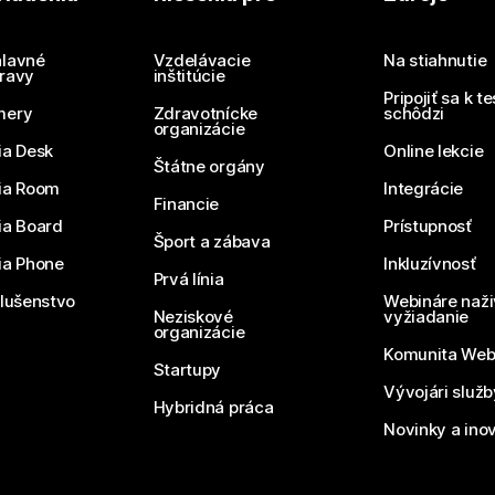
Potrebujete odpoveď?
Odoslať otázku
lavné
Vzdelávacie
Na stiahnutie
ravy
inštitúcie
Pripojiť sa k t
mery
Zdravotnícke
schôdzi
organizácie
ia Desk
Online lekcie
Štátne orgány
ia Room
Integrácie
Financie
ia Board
Prístupnosť
Šport a zábava
ia Phone
Inkluzívnosť
Prvá línia
slušenstvo
Webináre naži
Neziskové
vyžiadanie
organizácie
Komunita We
Startupy
Vývojári služ
Hybridná práca
Novinky a ino