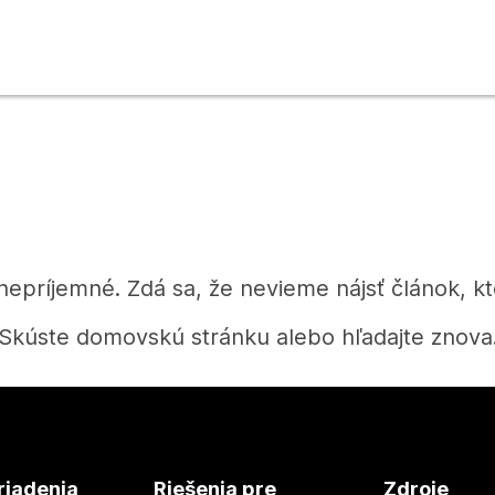
 nepríjemné. Zdá sa, že nevieme nájsť článok, kt
Skúste domovskú stránku alebo hľadajte znova
Domov
riadenia
Riešenia pre
Zdroje