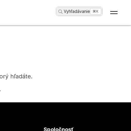
Vyhľadávanie
...
⌘K
orý hľadáte.
.
Spoločnosť