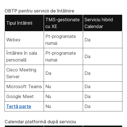
OBTP pentru servicii de întâlnire
TMS-gestionate
Serviciu hibrid
Tipul întâlnirii
cu XE
Calendar
Pt-programate
Webex
Da
numai
Întâlnire în sala
Pt-programate
Da
personală
numai
Cisco Meeting
Da
Da
Server
Microsoft Teams
Nu
Da
Google Meet
Nu
Da
Terță parte
Nu
Da
Calendar platformă după serviciu