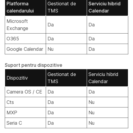
Platforma
Gestionat de
Serviciu hibrid
calendarului
TMS
Calendar
Microsoft
Da
Da
Exchange
O365
Da
Da
Google Calendar
Nu
Da
Suport pentru dispozitive
Gestionat de
Serviciu hibrid
Dispozitiv
TMS
Calendar
Camera OS / CE
Da
Da
Cts
Da
Nu
MXP
Da
Nu
Seria C
Da
Nu