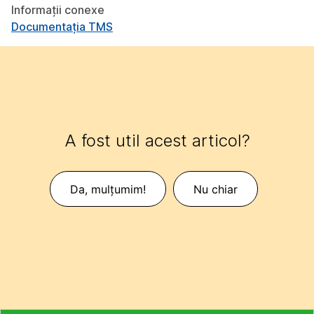
Informații conexe
Documentația TMS
A fost util acest articol?
Da, mulțumim!
Nu chiar