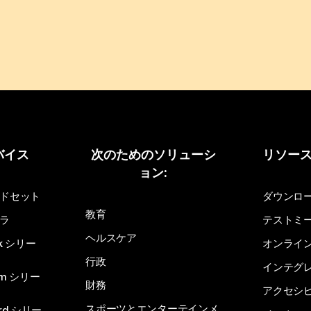
バイス
次のためのソリューシ
リソー
ョン:
ドセット
ダウンロ
教育
ラ
テストミ
ヘルスケア
sk シリー
オンライ
行政
インテグ
om シリー
財務
アクセシ
スポーツとエンターテインメ
rd シリー