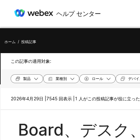
ヘルプ センター
ホーム
/
投稿記事
この記事の適用対象:
製品
業種別
ロール
デバイ
2026年4月29日 |
7545 回表示 |
1 人がこの投稿記事が役に立っ
Board、デス