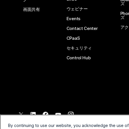
ズ
ウェビナー
画面共有
Ph
ズ
Events
アク
Contact Center
CPaaS
セキュリティ
Control Hub
©
2026
Cisco and/or its affiliates. All rights reserved.
By continuing to use our website, you acknowledge the use of