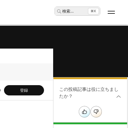
検索
...
⌘K
この投稿記事は役に立ちまし
登録
たか？