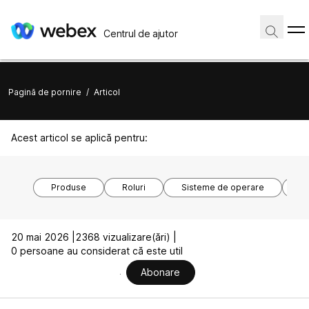
Centrul de ajutor
Pagină de pornire
/
Articol
Acest articol se aplică pentru:
Produse
Roluri
Sisteme de operare
Mo
20 mai 2026 |
2368 vizualizare(ări) |
0 persoane au considerat că este util
Abonare