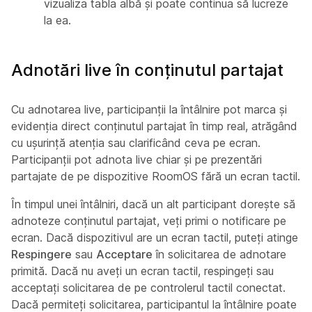
vizualiza tabla albă și poate continua să lucreze
la ea.
Adnotări live în conținutul partajat
Cu adnotarea live, participanții la întâlnire pot marca și
evidenția direct conținutul partajat în timp real, atrăgând
cu ușurință atenția sau clarificând ceva pe ecran.
Participanții pot adnota live chiar și pe prezentări
partajate de pe dispozitive RoomOS fără un ecran tactil.
În timpul unei întâlniri, dacă un alt participant dorește să
adnoteze conținutul partajat, veți primi o notificare pe
ecran. Dacă dispozitivul are un ecran tactil, puteți atinge
Respingere
sau
Acceptare
în solicitarea de adnotare
primită. Dacă nu aveți un ecran tactil, respingeți sau
acceptați solicitarea de pe controlerul tactil conectat.
Dacă permiteți solicitarea, participantul la întâlnire poate