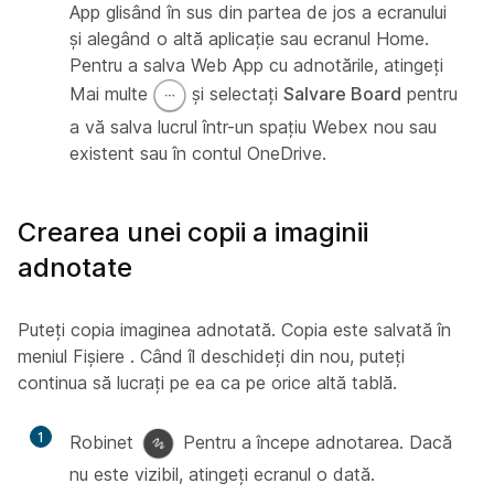
App glisând în sus din partea de jos a ecranului
și alegând o altă aplicație sau ecranul Home.
Pentru a salva Web App cu adnotările, atingeți
Mai multe
și selectați
Salvare Board
pentru
a vă salva lucrul într-un spațiu Webex nou sau
existent sau în contul OneDrive.
Crearea unei copii a imaginii
adnotate
Puteți copia imaginea adnotată. Copia este salvată în
meniul Fișiere
. Când îl deschideți din nou, puteți
continua să lucrați pe ea ca pe orice altă tablă.
1
Robinet
Pentru a începe adnotarea. Dacă
nu este vizibil, atingeți ecranul o dată.