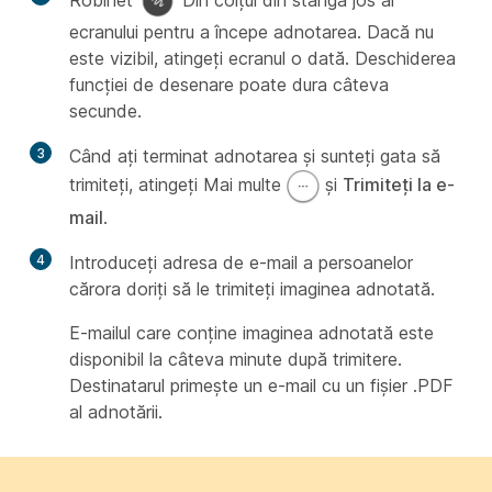
ecranului pentru a începe adnotarea. Dacă nu
este vizibil, atingeți ecranul o dată. Deschiderea
funcției de desenare poate dura câteva
secunde.
3
Când ați terminat adnotarea și sunteți gata să
trimiteți, atingeți Mai multe
și
Trimiteți la e-
mail
.
4
Introduceți adresa de e-mail a persoanelor
cărora doriți să le trimiteți imaginea adnotată.
E-mailul care conține imaginea adnotată este
disponibil la câteva minute după trimitere.
Destinatarul primește un e-mail cu un fișier .PDF
al adnotării.