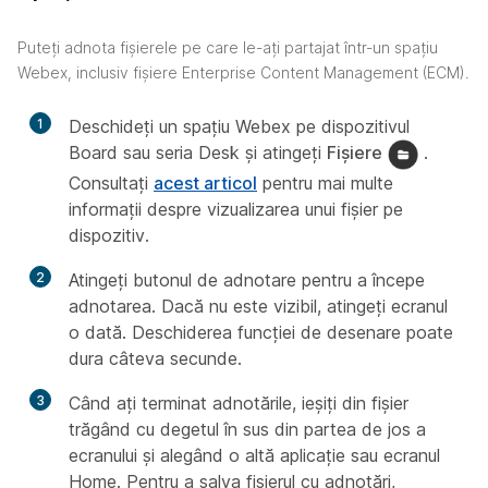
Puteți adnota fișierele pe care le-ați partajat într-un spațiu
Webex, inclusiv fișiere Enterprise Content Management (ECM).
1
Deschideți un spațiu Webex pe dispozitivul
Board sau seria Desk și atingeți
Fișiere
.
Consultați
acest articol
pentru mai multe
informații despre vizualizarea unui fișier pe
dispozitiv.
2
Atingeți butonul de adnotare pentru a începe
adnotarea. Dacă nu este vizibil, atingeți ecranul
o dată. Deschiderea funcției de desenare poate
dura câteva secunde.
3
Când ați terminat adnotările, ieșiți din fișier
trăgând cu degetul în sus din partea de jos a
ecranului și alegând o altă aplicație sau ecranul
Home. Pentru a salva fișierul cu adnotări,