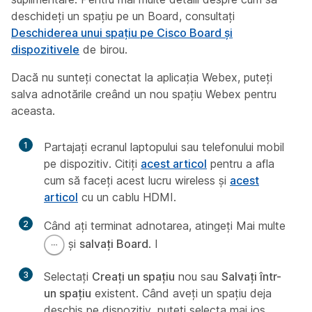
deschideți un spațiu pe un Board, consultați
Deschiderea unui spațiu pe Cisco Board și
dispozitivele
de birou.
Dacă nu sunteți conectat la aplicația Webex, puteți
salva adnotările creând un nou spațiu Webex pentru
aceasta.
1
Partajați ecranul laptopului sau telefonului mobil
pe dispozitiv. Citiți
acest articol
pentru a afla
cum să faceți acest lucru wireless și
acest
articol
cu un cablu HDMI.
2
Când ați terminat adnotarea, atingeți Mai multe
și
salvați Board
. I
3
Selectați
Creați un spațiu
nou sau
Salvați într-
un spațiu
existent. Când aveți un spațiu deja
deschis pe dispozitiv, puteți selecta mai jos