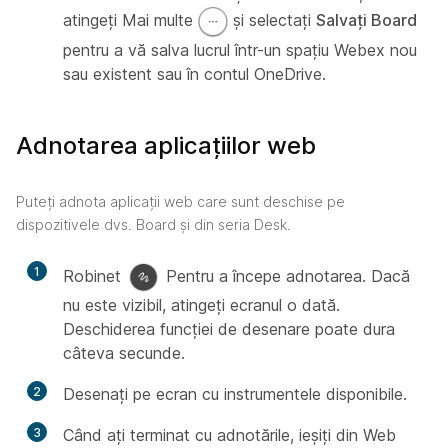
atingeți Mai multe
și selectați
Salvați Board
pentru a vă salva lucrul într-un spațiu Webex nou
sau existent sau în contul OneDrive.
Adnotarea aplicațiilor web
Puteți adnota aplicații web care sunt deschise pe
dispozitivele dvs. Board și din seria Desk.
1
Robinet
Pentru a începe adnotarea. Dacă
nu este vizibil, atingeți ecranul o dată.
Deschiderea funcției de desenare poate dura
câteva secunde.
2
Desenați pe ecran cu instrumentele disponibile.
3
Când ați terminat cu adnotările, ieșiți din Web