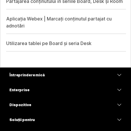
Partajarea conținutului în seriile Board, Desk și Room
Aplicația Webex | Marcați conținutul partajat cu
adnotări
Utilizarea tablei pe Board și seria Desk
Întreprindere mică
Prețuri
Enterprise
Aplicația Webex
Webex Suite
Dispozitive
Meetings
Calling
Căști
Calling
Soluții pentru
Meetings
Camere
Educație
Mesagerie