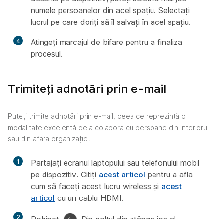
numele persoanelor din acel spațiu. Selectați
lucrul pe care doriți să îl salvați în acel spațiu.
4
Atingeți marcajul de bifare pentru a finaliza
procesul.
Trimiteți adnotări prin e-mail
Puteți trimite adnotări prin e-mail, ceea ce reprezintă o
modalitate excelentă de a colabora cu persoane din interiorul
sau din afara organizației.
1
Partajați ecranul laptopului sau telefonului mobil
pe dispozitiv. Citiți
acest articol
pentru a afla
cum să faceți acest lucru wireless și
acest
articol
cu un cablu HDMI.
2
Robinet
Din colțul din stânga jos al