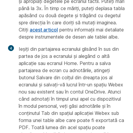
și apropiați degetele pe ecranul tactil. Puteți mări
până la 3x. În timp ce măriți, puteți deplasa tabla
apăsând cu două degete și trăgând cu degetul
spre direcția în care doriți să mutați imaginea.
Citiți
acest articol
pentru informații mai detaliate
despre instrumentele de desen ale tablei albe.
4
Ieșiți din partajarea ecranului glisând în sus din
partea de jos a ecranului și alegând o altă
aplicație sau ecranul Home. Pentru a salva
partajarea de ecran cu adnotările, atingeți
butonul Salvare
din colțul din dreapta jos al
ecranului și salvați-vă lucrul într-un spațiu Webex
nou sau existent sau în contul OneDrive. Atunci
când adnotați în timpul unui apel cu dispozitivul
în modul personal, veți găsi adnotările și în
conținutul
Tab din spațiul aplicației Webex sub
forma unei table albe care poate fi exportată ca
PDF. Toată lumea din acel spațiu poate