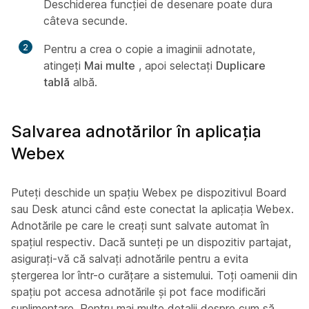
Deschiderea funcției de desenare poate dura
câteva secunde.
2
Pentru a crea o copie a imaginii adnotate,
atingeți
Mai multe
, apoi selectați
Duplicare
tablă
albă.
Salvarea adnotărilor în aplicația
Webex
Puteți deschide un spațiu Webex pe dispozitivul Board
sau Desk atunci când este conectat la aplicația Webex.
Adnotările pe care le creați sunt salvate automat în
spațiul respectiv. Dacă sunteți pe un dispozitiv partajat,
asigurați-vă că salvați adnotările pentru a evita
ștergerea lor într-o curățare a sistemului. Toți oamenii din
spațiu pot accesa adnotările și pot face modificări
suplimentare. Pentru mai multe detalii despre cum să