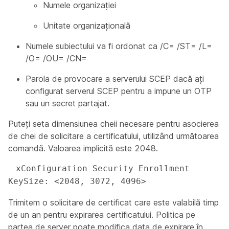
Numele organizației
Unitate organizațională
Numele subiectului va fi ordonat ca /C= /ST= /L=
/O= /OU= /CN=
Parola de provocare a serverului SCEP dacă ați
configurat serverul SCEP pentru a impune un OTP
sau un secret partajat.
Puteți seta dimensiunea cheii necesare pentru asocierea
de chei de solicitare a certificatului, utilizând următoarea
comandă. Valoarea implicită este 2048.
 xConfiguration Security Enrollment 
KeySize: <2048, 3072, 4096>
Trimitem o solicitare de certificat care este valabilă timp
de un an pentru expirarea certificatului. Politica pe
partea de server poate modifica data de expirare în