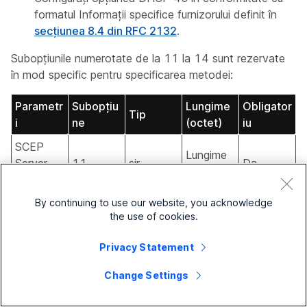
formatul Informații specifice furnizorului definit în
secțiunea 8.4 din RFC 2132
.
Subopțiunile numerotate de la 11 la 14 sunt rezervate
în mod specific pentru specificarea metodei:
Parametr
Subopțiu
Lungime
Obligator
Tip
i
ne
(octet)
iu
SCEP
Lungime
Server
11
șir
Da
variabilă
URL
Semnare
By continuing to use our website, you acknowledge
the use of cookies.
a
20 sau
12
binar
Da
amprentei
32
Privacy Statement
CA
Change Settings
Parola
Lungime
13
șir
Nu
provocării
variabilă