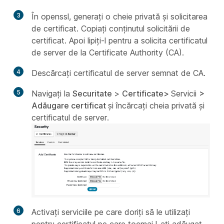
3
În openssl, generați o cheie privată și solicitarea
de certificat. Copiați conținutul solicitării de
certificat. Apoi lipiți-l pentru a solicita certificatul
de server de la Certificate Authority (CA).
4
Descărcați certificatul de server semnat de CA.
5
Navigați la
Securitate
>
Certificate>
Servicii
>
Adăugare certificat
și încărcați cheia privată și
certificatul de server.
6
Activați serviciile pe care doriți să le utilizați