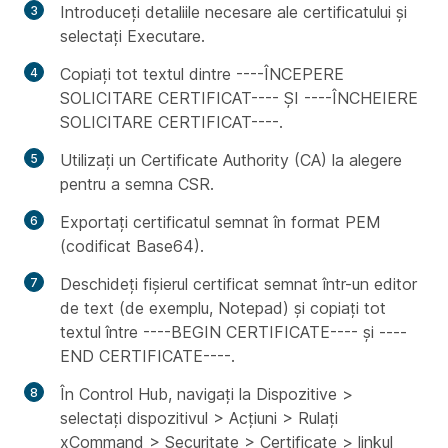
Introduceți detaliile necesare ale certificatului și
selectați Executare.
Copiați tot textul dintre ----ÎNCEPERE
SOLICITARE CERTIFICAT---- ȘI ----ÎNCHEIERE
SOLICITARE CERTIFICAT----.
Utilizați un Certificate Authority (CA) la alegere
pentru a semna CSR.
Exportați certificatul semnat în format PEM
(codificat Base64).
Deschideți fișierul certificat semnat într-un editor
de text (de exemplu, Notepad) și copiați tot
textul între ----BEGIN CERTIFICATE---- și ----
END CERTIFICATE----.
În Control Hub, navigați la Dispozitive >
selectați dispozitivul > Acțiuni > Rulați
xCommand > Securitate > Certificate > linkul