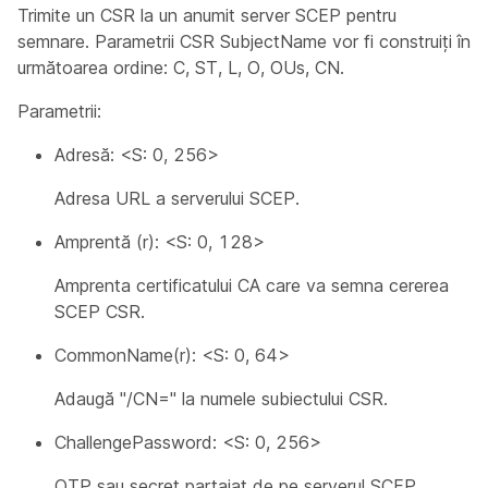
Trimite un CSR la un anumit server SCEP pentru
semnare. Parametrii CSR SubjectName vor fi construiți în
următoarea ordine: C, ST, L, O, OUs, CN.
Parametrii:
Adresă: <S: 0, 256>
Adresa URL a serverului SCEP.
Amprentă (r): <S: 0, 128>
Amprenta certificatului CA care va semna cererea
SCEP CSR.
CommonName(r): <S: 0, 64>
Adaugă "/CN=" la numele subiectului CSR.
ChallengePassword: <S: 0, 256>
OTP sau secret partajat de pe serverul SCEP