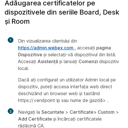
Adăugarea certificatelor pe
dispozitivele din seriile Board, Desk
și Room
1
Din vizualizarea clientului din
https://admin.webex.com
, accesați
pagina
Dispozitive
și selectați-vă dispozitivul din listă.
Accesați
Asistență
și lansați
Comenzi
dispozitiv
local.
Dacă ați configurat un utilizator Admin local
pe
dispozitiv, puteți accesa interfața web direct
deschizând un browser web și tastând
https://<endpoint ip sau nume de gazdă>
.
2
Navigați la
Securitate
>
Certificate>
Custom
>
Add Certificate
și încărcați certificatele
rădăcină CA.