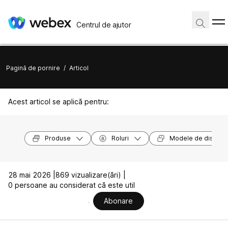
Centrul de ajutor
Pagină de pornire
/
Articol
Acest articol se aplică pentru:
Produse
Roluri
Modele de dispozit
28 mai 2026 |
869 vizualizare(ări) |
0 persoane au considerat că este util
Abonare