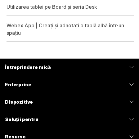
Utilizarea tablei pe Board și seria Desk
Webex App | Creați și adnotați o tablă albă într-un
spațiu
Întreprindere mică
Prețuri
Enterprise
Aplicația Webex
Webex Suite
Dispozitive
Meetings
Calling
Căști
Calling
Soluții pentru
Meetings
Camere
Mesagerie
Educație
Mesagerie
Resurse
Seria Desk