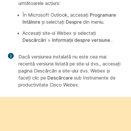
următoarele acțiuni:
În Microsoft Outlook, accesați
Programare
întâlnire
și selectați
Despre
din meniu.
Accesați site-ul Webex și selectați
Descărcări
>
Informații despre versiune
.
2
Dacă versiunea instalată nu este cea mai
recentă versiune listată pe site-ul dvs., accesați
pagina Descărcări a site-ului dvs. Webex și
faceți clic pe
Descărcare
sub Instrumente de
productivitate Cisco Webex.