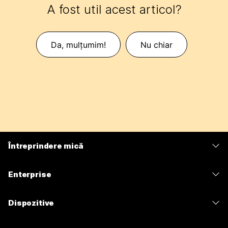
A fost util acest articol?
Da, mulțumim!
Nu chiar
Întreprindere mică
Prețuri
Enterprise
Aplicația Webex
Webex Suite
Dispozitive
Meetings
Calling
Căști
Calling