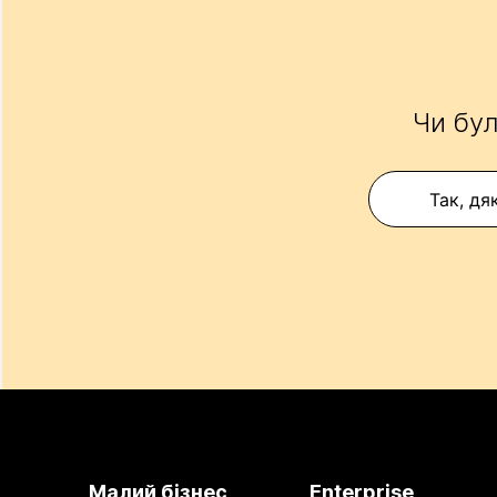
Чи бул
Так, дя
Малий бізнес
Enterprise