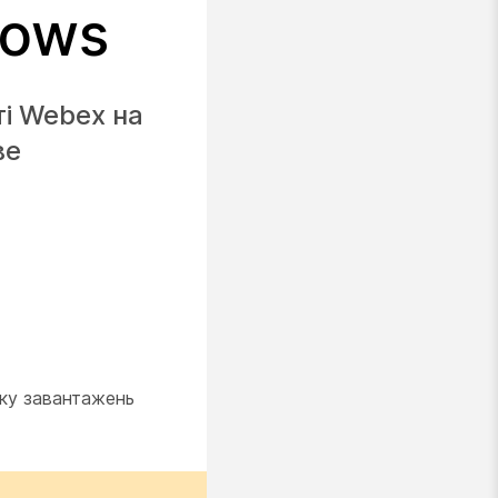
dows
ті Webex на
ве
нку завантажень