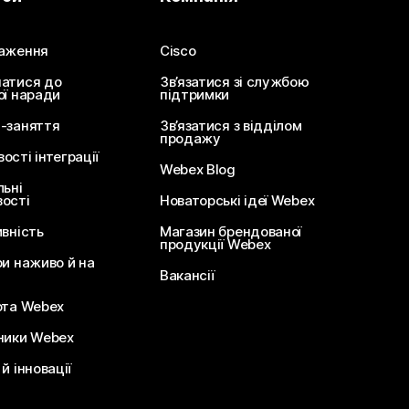
аження
Cisco
атися до
Зв’язатися зі службою
ої наради
підтримки
-заняття
Зв’язатися з відділом
продажу
сті інтеграції
Webex Blog
льні
ості
Новаторські ідеї Webex
ивність
Магазин брендованої
продукції Webex
ри наживо й на
Вакансії
ота Webex
ники Webex
й інновації