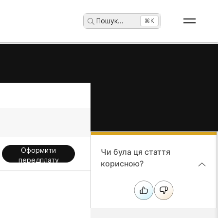
Пошук
...
⌘K
Оформити
Чи була ця стаття
передплату
корисною?