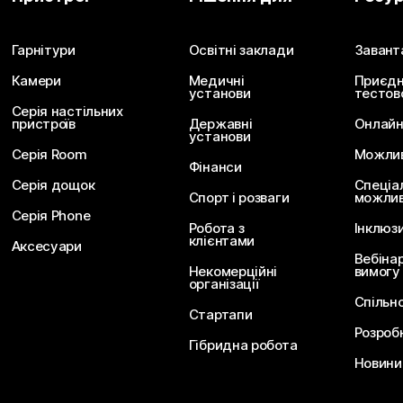
Гарнітури
Освітні заклади
Завант
Камери
Медичні
Приєдн
установи
тестов
Серія настільних
пристроїв
Державні
Онлайн
установи
Серія Room
Можливо
Фінанси
Серія дощок
Спеціа
Спорт і розваги
можлив
Серія Phone
Робота з
Інклюз
клієнтами
Аксесуари
Вебіна
Некомерційні
вимогу
організації
Спільн
Стартапи
Розроб
Гібридна робота
Новини 