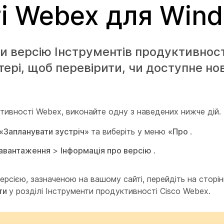
і Webex для Win
и версію Інструментів продуктивнос
рі, щоб перевірити, чи доступне но
тивності Webex, виконайте одну з наведених нижче дій.
«Запланувати зустріч»
та виберіть у меню
«Про
.
авантаження
>
Інформація про версію
.
ерсією, зазначеною на вашому сайті, перейдіть на сторі
ти
у розділі Інструменти продуктивності Cisco Webex.