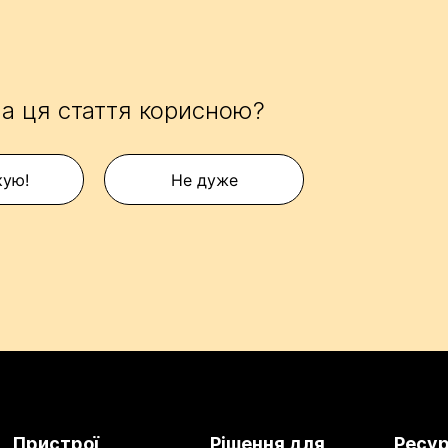
а ця стаття корисною?
кую!
Не дуже
Пристрої
Рішення для
Ресу