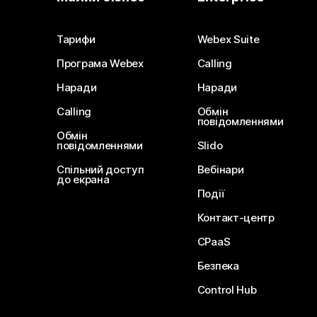
Тарифи
Webex Suite
Програма Webex
Calling
Наради
Наради
Calling
Обмін
повідомленнями
Обмін
повідомленнями
Slido
Спільний доступ
Вебінари
до екрана
Події
Контакт-центр
CPaaS
Безпека
Control Hub