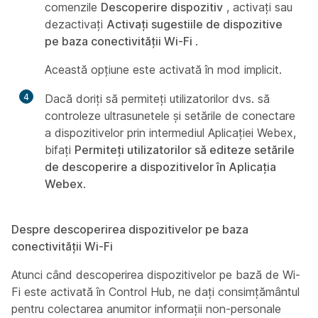
comenzile
Descoperire dispozitiv
, activați sau
dezactivați
Activați sugestiile de dispozitive
pe baza conectivității Wi-Fi
.
Această opțiune este activată în mod implicit.
4
Dacă doriți să permiteți utilizatorilor dvs. să
controleze ultrasunetele și setările de conectare
a dispozitivelor prin intermediul Aplicației Webex,
bifați
Permiteți utilizatorilor să editeze setările
de descoperire a dispozitivelor în Aplicația
Webex
.
Despre descoperirea dispozitivelor pe baza
conectivității Wi-Fi
Atunci când descoperirea dispozitivelor pe bază de Wi-
Fi este activată în Control Hub, ne dați consimțământul
pentru colectarea anumitor informații non-personale