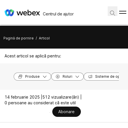
Centrul de ajutor
Pagină de pornire
/
Articol
Acest articol se aplică pentru:
Produse
Roluri
Sisteme de operar
14 februarie 2025 |
512 vizualizare(ări) |
0 persoane au considerat că este util
Abonare