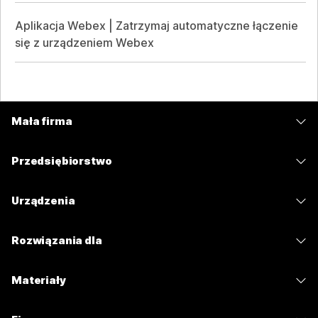
Aplikacja Webex | Zatrzymaj automatyczne łączenie
się z urządzeniem Webex
Mała firma
Cennik
Przedsiębiorstwo
Aplikacja Webex
Webex Suite
Urządzenia
Meetings
Calling
Zestawy słuchawkowe
Calling
Rozwiązania dla
Meetings
Aparaty
Wiadomości
Edukacja
Wiadomości
Materiały
Seria Desk
Udostępnianie ekranu
Opieka zdrowotna
Slido
Pliki do pobrania
Seria Room