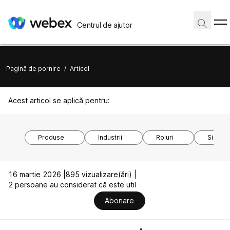
Centrul de ajutor
Pagină de pornire
/
Articol
Acest articol se aplică pentru:
Produse
Industrii
Roluri
Sistem
16 martie 2026 |
895 vizualizare(ări) |
2 persoane au considerat că este util
Abonare