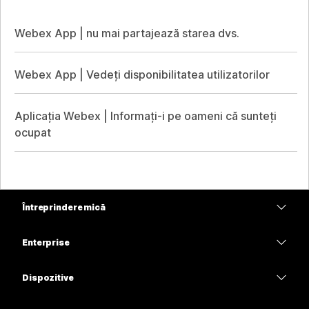
Webex App | nu mai partajează starea dvs.
Webex App | Vedeți disponibilitatea utilizatorilor
Aplicația Webex | Informați-i pe oameni că sunteți
ocupat
Întreprindere mică
Prețuri
Enterprise
Aplicația Webex
Webex Suite
Dispozitive
Meetings
Calling
Căști