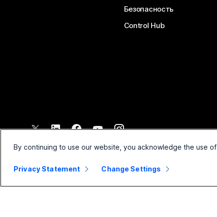
Безопасность
Control Hub
©
2026
Cisco и/или филиалы компании. Все права защищены.
By continuing to use our website, you acknowledge the use of
Privacy Statement
Change Settings