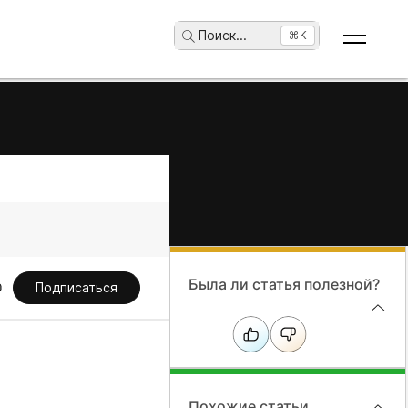
Поиск
...
⌘K
Была ли статья полезной?
Подписаться
Похожие статьи