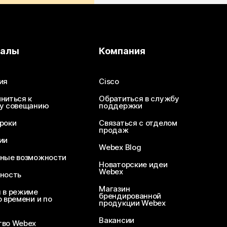
иалы
Компания
ия
Cisco
ниться к
Обратиться в службу
у совещанию
поддержки
роки
Связаться с отделом
продаж
ии
Webex Blog
ные возможности
Новаторские идеи
Webex
ность
Магазин
 в режиме
брендированной
 времени и по
продукции Webex
Вакансии
во Webex