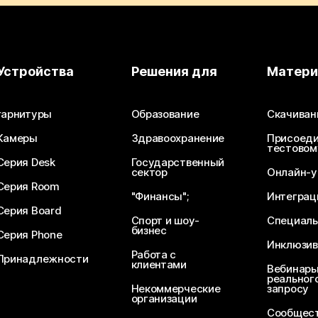
Устройства
Решения для
Матер
гарнитуры
Образование
Скачиван
Камеры
Здравоохранение
Присоеди
тестовом
Серия Desk
Государственный
сектор
Онлайн-у
Серия Room
"Финансы";
Интеграц
Серия Board
Спорт и шоу-
Специаль
бизнес
Серия Phone
Инклюзив
Работа с
Принадлежности
клиентами
Вебинары
реального
Некоммерческие
запросу
организации
Сообщест