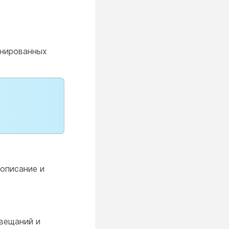
анированных
 описание и
овещаний и