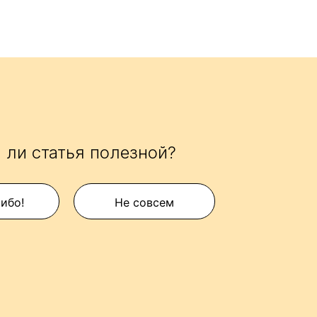
 ли статья полезной?
сибо!
Не совсем