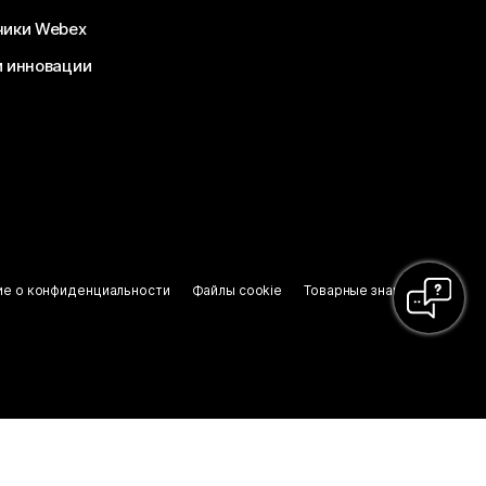
чики Webex
и инновации
ие о конфиденциальности
Файлы cookie
Товарные знаки