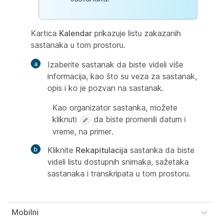
Kartica
Kalendar
prikazuje listu zakazanih
sastanaka u tom prostoru.
Izaberite sastanak da biste videli više
informacija, kao što su veza za sastanak,
opis i ko je pozvan na sastanak.
Kao organizator sastanka, možete
kliknuti
da biste promenili datum i
vreme, na primer.
Kliknite
Rekapitulacija
sastanka da biste
videli listu dostupnih snimaka, sažetaka
sastanaka i transkripata u tom prostoru.
Mobilni