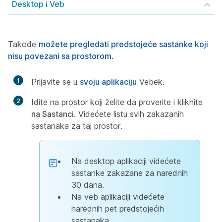
Desktop i Veb
Takođe
možete pregledati predstojeće sastanke koji
nisu povezani sa prostorom
.
1
Prijavite se u
svoju aplikaciju
Vebek.
2
Idite na prostor koji želite da proverite i kliknite
na Sastanci
. Videćete listu svih zakazanih
sastanaka za taj prostor.
Na desktop aplikaciji videćete
sastanke zakazane za narednih
30 dana.
Na veb aplikaciji videćete
narednih pet predstojećih
sastanaka.