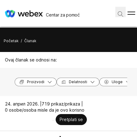
Centar za pomoć
Početak
/
Članak
Ovaj članak se odnosi na:
Proizvodi
Delatnosti
Uloge
24. април 2026. |
719 prikaz/prikaza |
0 osobe/osoba misle da je ovo korisno
Pretplati se