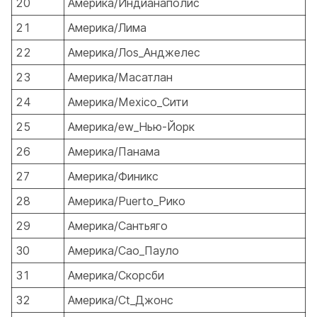
20
Америка/Индианаполис
21
Америка/Лима
22
Америка/Лos_Анджелес
23
Америка/Масатлан
24
Америка/Мexico_Сити
25
Америка/ew_Нью-Йорк
26
Америка/Панама
27
Америка/Финикс
28
Америка/Рuerto_Рико
29
Америка/Сантьяго
30
Америка/Сao_Пауло
31
Америка/Скорсби
32
Америка/Сt_Джонс