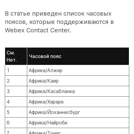
В статье приведен список часовых
поясов, которые поддерживаются в
Webex Contact Center.
См.
Часовой пояс
Нет.
1
Африка/Алжир
2
Африка/Каир
3
Африка/Касабланка
4
Африка/Хараре
5
Африка/Йоханнесбург
6
Африка/Найроби
7
Африка/Тунис