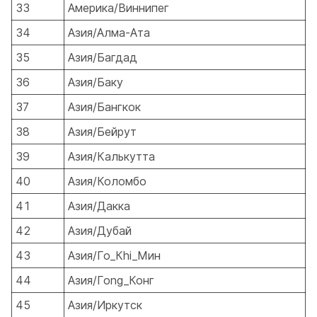
33
Америка/Виннипег
34
Азия/Алма-Ата
35
Азия/Багдад
36
Азия/Баку
37
Азия/Бангкок
38
Азия/Бейрут
39
Азия/Калькутта
40
Азия/Коломбо
41
Азия/Дакка
42
Азия/Дубай
43
Азия/Гo_Кhi_Мин
44
Азия/Гong_Конг
45
Азия/Иркутск