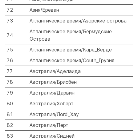
72
Азия/Ереван
73
Атлантическое время/Азорские острова
Атлантическое время/Бермудские
74
Острова
75
Атлантическое время/Кape_Верде
76
Атлантическое время/Сouth_Грузия
77
Австралия/Аделаида
78
Австралия/Брисбен
79
Австралия/Дарвин
80
Австралия/Хобарт
81
Австралия/Лord_Хау
82
Австралия/Перт
83
Австралия/Сидней