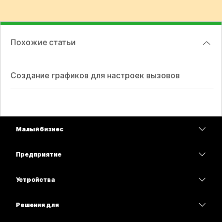
Похожие статьи
Создание графиков для настроек вызовов
Малый бизнес
Цены
Предприятие
Приложение Webex
Webex Suite
Устройства
Совещания
Calling
гарнитуры
Calling
Решения для
Совещания
Камеры