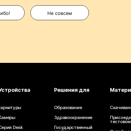
сибо!
Не совсем
Устройства
Решения для
Матер
гарнитуры
Образование
Скачиван
Камеры
Здравоохранение
Присоеди
тестовом
Серия Desk
Государственный