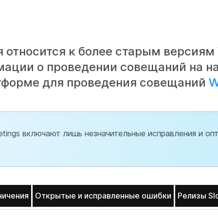
 относится к более старым версиям
мации о проведении совещаний на н
атформе для проведения совещаний
W
ings включают лишь незначительные исправления и опт
ничения
Открытые и исправленные ошибки
Релизы Sl