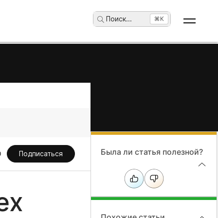
Поиск
...
⌘K
Была ли статья полезной?
Подписаться
ex
Похожие статьи