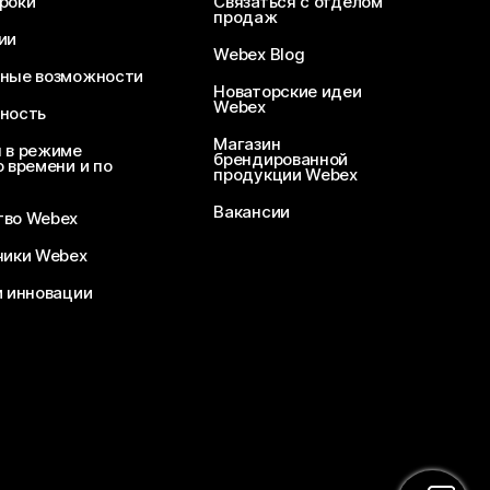
роки
Связаться с отделом
продаж
ии
Webex Blog
ные возможности
Новаторские идеи
Webex
ность
Магазин
 в режиме
брендированной
 времени и по
продукции Webex
Вакансии
во Webex
чики Webex
и инновации