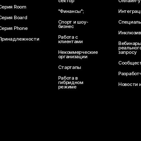
сектор
Онлайн-у
Серия Room
"Финансы";
Интеграц
Серия Board
Спорт и шоу-
Специаль
бизнес
Серия Phone
Инклюзив
Работа с
Принадлежности
клиентами
Вебинары
реального
Некоммерческие
запросу
организации
Сообщест
Стартапы
Разработ
Работа в
гибридном
Новости 
режиме