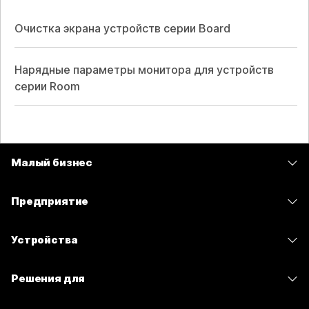
Очистка экрана устройств серии Board
Нарядные параметры монитора для устройств
серии Room
Малый бизнес
Цены
Предприятие
Приложение Webex
Webex Suite
Устройства
Совещания
Calling
гарнитуры
Calling
Решения для
Совещания
Камеры
Сообщения
Образование
Сообщения