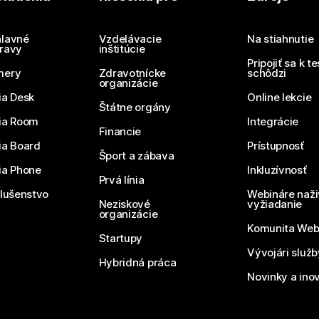
Potrebujete odpoveď?
Odoslať otázku
lavné
Vzdelávacie
Na stiahnutie
ravy
inštitúcie
Pripojiť sa k t
mery
Zdravotnícke
schôdzi
organizácie
ia Desk
Online lekcie
Štátne orgány
ia Room
Integrácie
Financie
ia Board
Prístupnosť
Šport a zábava
ia Phone
Inkluzívnosť
Prvá línia
slušenstvo
Webináre naži
Neziskové
vyžiadanie
organizácie
Komunita We
Startupy
Vývojári služ
Hybridná práca
Novinky a ino