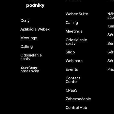
podniky
Webex Suite
Náh
súp
Ceny
Calling
Ka
Aplikácia Webex
Meetings
Sér
Meetings
Odosielanie
správ
Sér
Calling
Slido
Sér
Odosielanie
správ
Webinars
Sér
Zdieľanie
Events
Prí
obrazovky
Contact
Center
CPaaS
Zabezpečenie
Control Hub