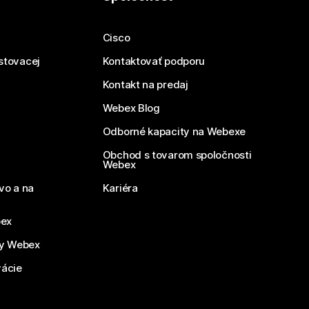
Cisco
estovacej
Kontaktovať podporu
Kontakt na predaj
Webex Blog
Odborné kapacity na Webexe
Obchod s tovarom spoločnosti
Webex
vo a na
Kariéra
bex
by Webex
vácie