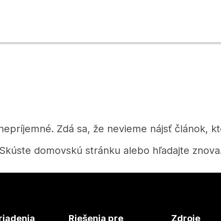
 nepríjemné. Zdá sa, že nevieme nájsť článok, kt
Skúste domovskú stránku alebo hľadajte znova
Domov
riadenia
Riešenia pre
Zdroje