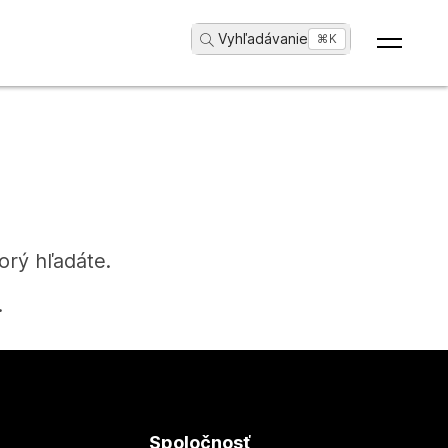
Vyhľadávanie
...
⌘K
orý hľadáte.
.
Spoločnosť