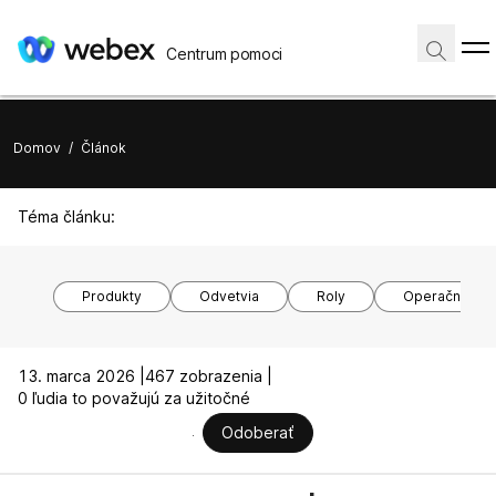
Centrum pomoci
Domov
/
Článok
Téma článku:
Produkty
Odvetvia
Roly
Operačné sy
13. marca 2026 |
467 zobrazenia |
0 ľudia to považujú za užitočné
Odoberať