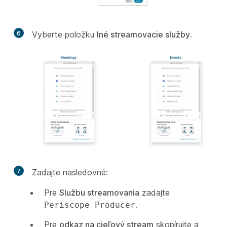
6
Vyberte položku
Iné streamovacie služby
.
7
Zadajte nasledovné:
Pre
Službu streamovania
zadajte
.
Periscope Producer
Pre
odkaz na cieľový stream
skopírujte a