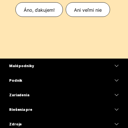
Áno, ďakujem!
Ani veľmi nie
Malé podniky
Ceny
Podnik
Aplikácia Webex
Webex Suite
Zariadenia
Meetings
Calling
Náhlavné súpravy
Calling
Riešenia pre
Meetings
Kamery
Vzdelávacie inštitúcie
Odosielanie správ
Odosielanie správ
Zdroje
Séria Desk