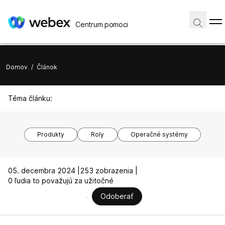
Centrum pomoci
Domov
/
Článok
Téma článku:
Produkty
Roly
Operačné systémy
05. decembra 2024 |
253 zobrazenia |
0 ľudia to považujú za užitočné
Odoberať