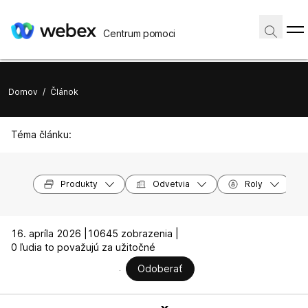
Centrum pomoci
Domov
/
Článok
Téma článku:
Produkty
Odvetvia
Roly
16. apríla 2026 |
10645 zobrazenia |
0 ľudia to považujú za užitočné
Odoberať