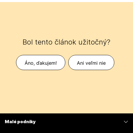
Bol tento článok užitočný?
Áno, ďakujem!
Ani veľmi nie
Malé podniky
Ceny