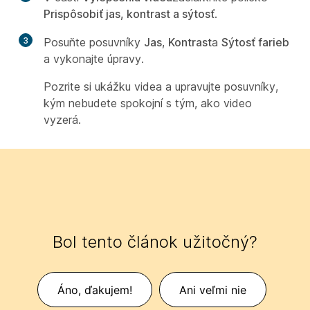
Prispôsobiť jas, kontrast a sýtosť
.
3
Posuňte posuvníky
Jas
,
Kontrast
a
Sýtosť farieb
a vykonajte úpravy.
Pozrite si ukážku videa a upravujte posuvníky,
kým nebudete spokojní s tým, ako video
vyzerá.
Bol tento článok užitočný?
Áno, ďakujem!
Ani veľmi nie