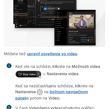
Môžete tiež
upraviť osvetlenie vo videu
.
1
Keď ste na schôdzi, kliknite na
Možnosti videa
>
Nastavenia videa
.
Keď sa nezúčastňujete schôdze, kliknite na
Nastavenia
na
bočnom navigačnom
paneli
a potom na
Video
.
2
V časti
Vylepšenia videa
začiarknite políčko