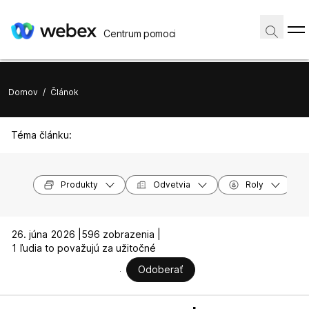
Centrum pomoci
Domov
/
Článok
Téma článku:
Produkty
Odvetvia
Roly
26. júna 2026 |
596 zobrazenia |
1 ľudia to považujú za užitočné
Odoberať