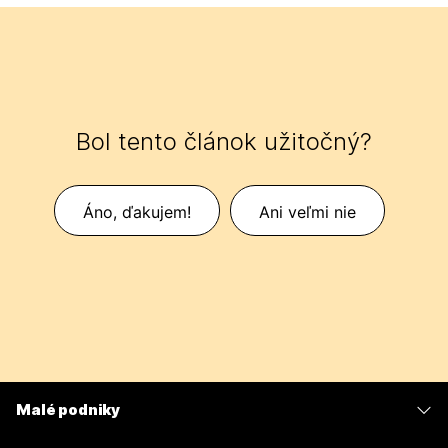
Bol tento článok užitočný?
Áno, ďakujem!
Ani veľmi nie
Malé podniky
Ceny