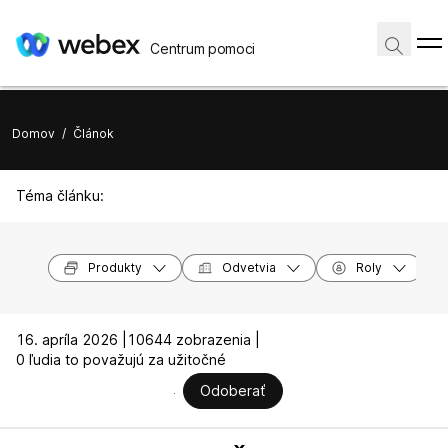
Centrum pomoci
Domov
/
Článok
Téma článku:
Produkty
Odvetvia
Roly
16. apríla 2026 |
10644 zobrazenia |
0 ľudia to považujú za užitočné
Odoberať