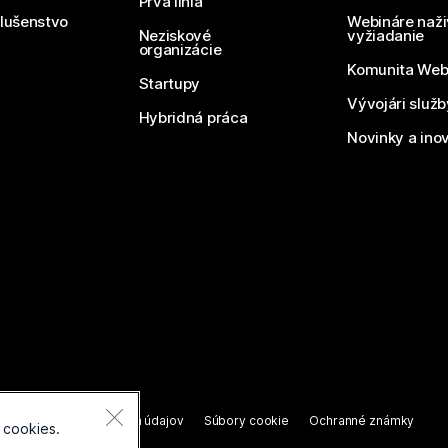
Prvá línia
slušenstvo
Webináre naži
Neziskové
vyžiadanie
organizácie
Komunita We
Startupy
Vývojári služ
Hybridná práca
Novinky a ino
áva vyhradené.
nie o ochrane osobných údajov
Súbory cookie
Ochranné známky
 cookies.