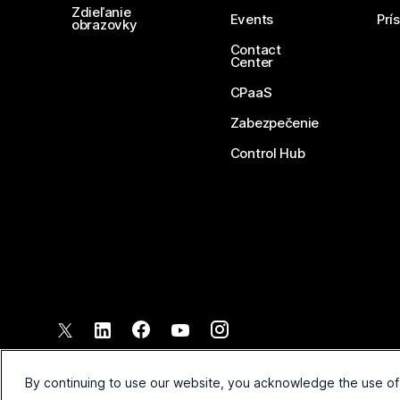
Zdieľanie
Events
Prí
obrazovky
Contact
Center
CPaaS
Zabezpečenie
Control Hub
©
2026
Spoločnosť Cisco a jej pridružené spoločnosti. Všetky pr
Zmluvné podmienky
Vyhláse
By continuing to use our website, you acknowledge the use of