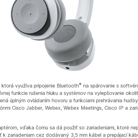
®
ktorá využíva pripojenie Bluetooth
na spárovanie s softvéro
ívnej funkcie rušenia hluku a systémov na vylepšovanie okoli
ená úplným ovládaním hovoru a funkciami prehrávania hudby
efónmi Cisco Jabber, Webex, Webex Meetings, Cisco IP a za
térom, vďaka čomu sa dá použiť so zariadeniami, ktoré nep
ojiť k zariadeniam cez dodávaný 3,5 mm kábel a prepájací k