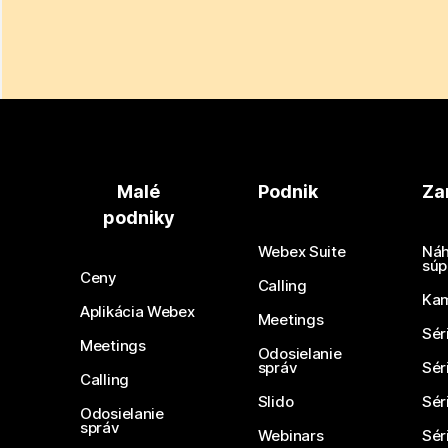
Malé
Podnik
Za
podniky
Webex Suite
Náh
súp
Ceny
Calling
Ka
Aplikácia Webex
Meetings
Sér
Meetings
Odosielanie
správ
Sér
Calling
Slido
Sér
Odosielanie
správ
Webinars
Sér