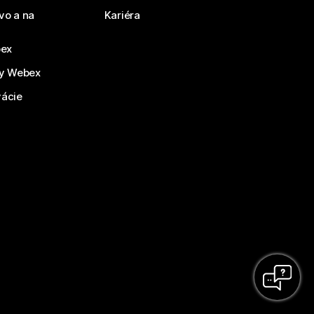
vo a na
Kariéra
bex
by Webex
vácie