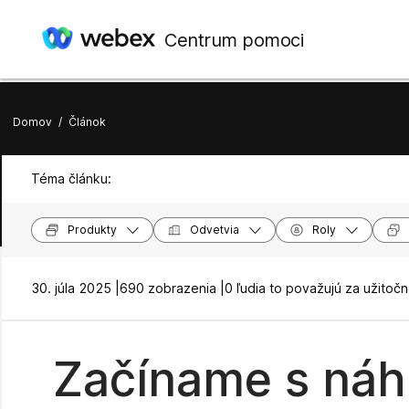
Centrum pomoci
Domov
/
Článok
Téma článku:
Produkty
Odvetvia
Roly
30. júla 2025 |
690 zobrazenia |
0 ľudia to považujú za užitoč
Začíname s náh