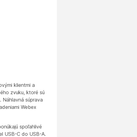
vými klientmi a
tého zvuku, ktoré sú
. Náhlavná súprava
riadeniami Webex
onúkajú spoľahlivé
ábel USB-C do USB-A.