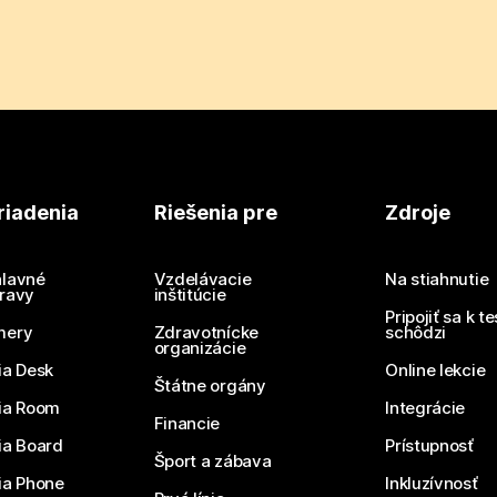
riadenia
Riešenia pre
Zdroje
lavné
Vzdelávacie
Na stiahnutie
ravy
inštitúcie
Pripojiť sa k t
mery
Zdravotnícke
schôdzi
organizácie
ia Desk
Online lekcie
Štátne orgány
ia Room
Integrácie
Financie
ia Board
Prístupnosť
Šport a zábava
ia Phone
Inkluzívnosť