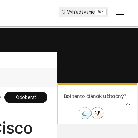
Vyhľadávanie
...
⌘K
Bol tento článok užitočný?
Odoberať
isco