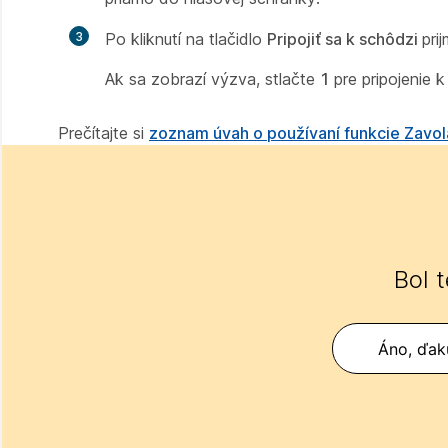
3
Po kliknutí na tlačidlo
Pripojiť sa k schôdzi
pri
Ak sa zobrazí výzva, stlačte
1
pre pripojenie 
Prečítajte si
zoznam úvah o používaní funkcie Zavol
Bol 
Áno, ďak