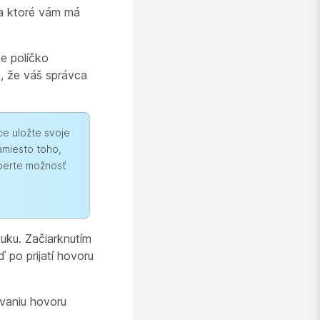
na ktoré vám má
te políčko
e, že váš správca
ce uložte svoje
amiesto toho,
yberte možnosť
vuku. Začiarknutím
 po prijatí hovoru
vaniu hovoru