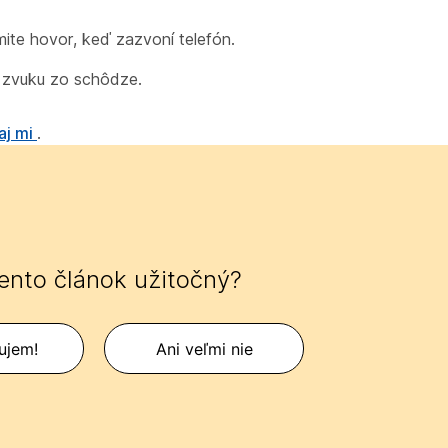
jmite hovor, keď zazvoní telefón.
k zvuku zo schôdze.
aj mi
.
tento článok užitočný?
ujem!
Ani veľmi nie