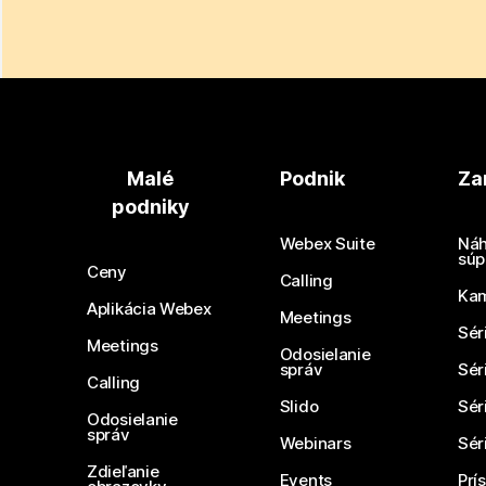
Malé
Podnik
Za
podniky
Webex Suite
Náh
súp
Ceny
Calling
Ka
Aplikácia Webex
Meetings
Sér
Meetings
Odosielanie
správ
Sér
Calling
Slido
Sér
Odosielanie
správ
Webinars
Sér
Zdieľanie
Events
Prí