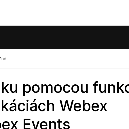
očné
vuku pomocou funk
likáciách Webex
ex Events