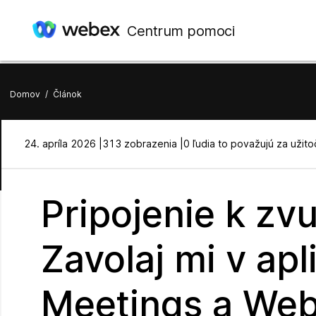
Centrum pomoci
Domov
/
Článok
24. apríla 2026 |
313 zobrazenia |
0 ľudia to považujú za užit
Pripojenie k z
Zavolaj mi v ap
Meetings a Web