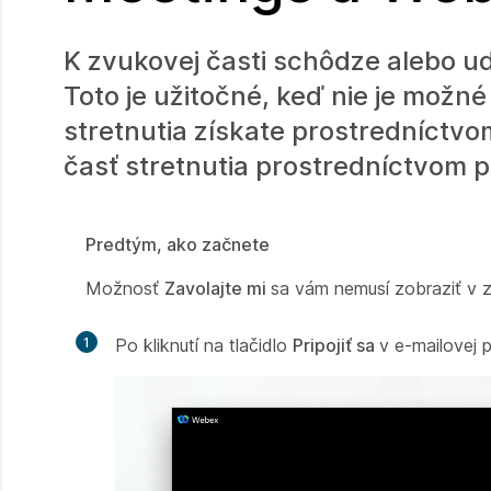
K zvukovej časti schôdze alebo ud
Toto je užitočné, keď nie je možn
stretnutia získate prostredníctvo
časť stretnutia prostredníctvom p
Predtým, ako začnete
Možnosť
Zavolajte mi
sa vám nemusí zobraziť v z
1
Po kliknutí na tlačidlo
Pripojiť sa
v e-mailovej 