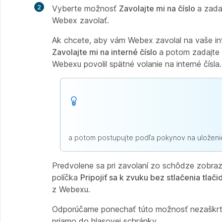
2
Vyberte možnosť
Zavolajte mi na číslo
a zada
Webex zavolať.
Ak chcete, aby vám Webex zavolal na vaše inter
Zavolajte mi na interné číslo
a potom zadajte s
Webexu povolil spätné volanie na interné čísla.
a potom postupujte podľa pokynov na uloženie
Predvolene sa pri zavolaní zo schôdze zobraz
políčka
Pripojiť sa k zvuku bez stlačenia tlači
z Webexu.
Odporúčame ponechať túto možnosť nezaškrtnut
priamo do hlasovej schránky.