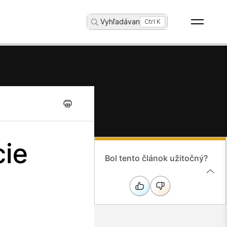
Vyhľadávanie
...
Ctrl K
cie
Bol tento článok užitočný?