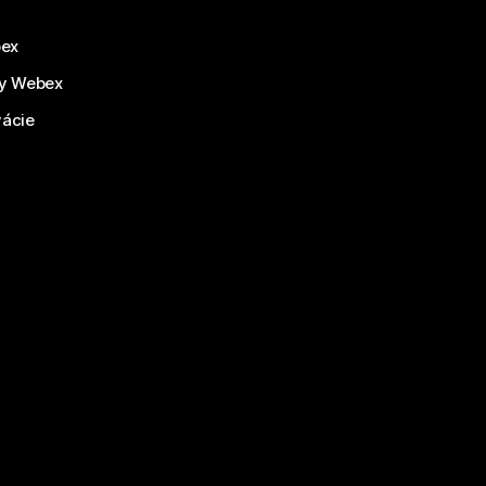
bex
by Webex
vácie