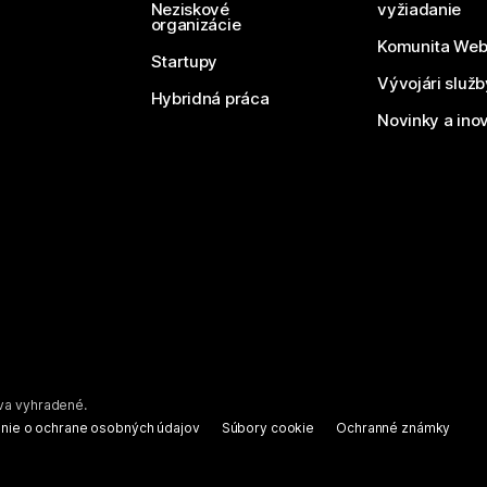
Neziskové
vyžiadanie
organizácie
Komunita We
Startupy
Vývojári služ
Hybridná práca
Novinky a ino
áva vyhradené.
nie o ochrane osobných údajov
Súbory cookie
Ochranné známky