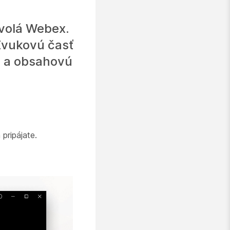
avolá Webex.
 Zvukovú časť
y a obsahovú
pripájate.