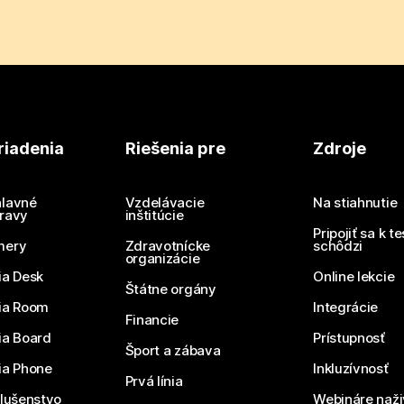
riadenia
Riešenia pre
Zdroje
lavné
Vzdelávacie
Na stiahnutie
ravy
inštitúcie
Pripojiť sa k t
mery
Zdravotnícke
schôdzi
organizácie
ia Desk
Online lekcie
Štátne orgány
ia Room
Integrácie
Financie
ia Board
Prístupnosť
Šport a zábava
ia Phone
Inkluzívnosť
Prvá línia
slušenstvo
Webináre naži