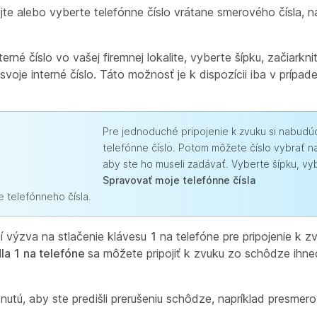
jte alebo vyberte telefónne číslo vrátane smerového čísla, 
né číslo vo vašej firemnej lokalite, vyberte šípku, začiarkni
voje interné číslo. Táto možnosť je k dispozícii iba v prípad
Pre jednoduché pripojenie k zvuku si nabudú
telefónne číslo. Potom môžete číslo vybrať n
aby ste ho museli zadávať. Vyberte šípku, v
Spravovať moje telefónne čísla
 telefónneho čísla.
í výzva na stlačenie klávesu
1
na telefóne pre pripojenie k z
dla 1 na telefóne
sa môžete pripojiť k zvuku zo schôdze ihneď
ú, aby ste predišli prerušeniu schôdze, napríklad presmero