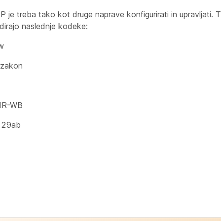
 je treba tako kot druge naprave konfigurirati in upravljati. Ti
dirajo naslednje kodeke:
w
-zakon
MR-WB
729ab