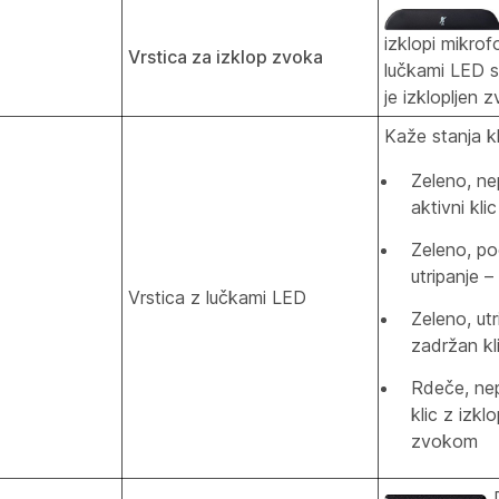
izklopi mikrof
Vrstica za izklop zvoka
lučkami LED s
je izklopljen 
Kaže stanja kl
Zeleno, ne
aktivni klic
Zeleno, p
utripanje –
Vrstica z lučkami LED
Zeleno, utr
zadržan kl
Rdeče, nep
klic z izkl
zvokom
D