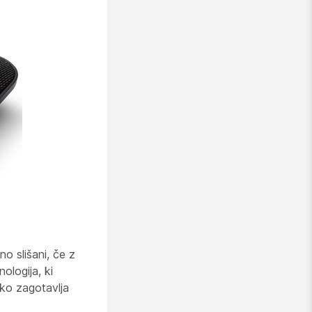
o slišani, če z
ologija, ki
ako zagotavlja