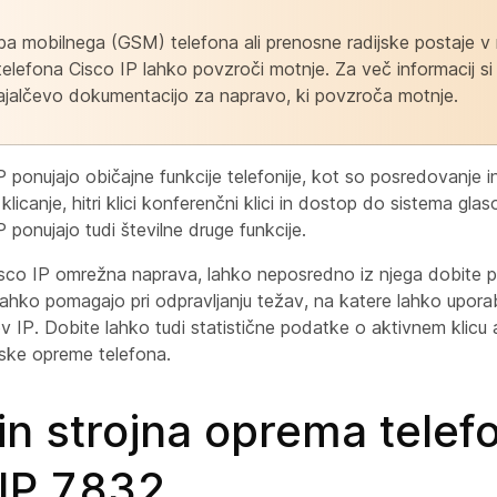
a mobilnega (GSM) telefona ali prenosne radijske postaje v
i telefona Cisco IP lahko povzroči motnje. Za več informacij si
ajalčevo dokumentacijo za napravo, ki povzroča motnje.
P ponujajo običajne funkcije telefonije, kot so posredovanje i
klicanje, hitri klici konferenčni klici in dostop do sistema gla
P ponujajo tudi številne druge funkcije.
Cisco IP omrežna naprava, lahko neposredno iz njega dobite p
ahko pomagajo pri odpravljanju težav, na katere lahko uporabni
v IP. Dobite lahko tudi statistične podatke o aktivnem klicu al
ske opreme telefona.
in strojna oprema telef
 IP 7832