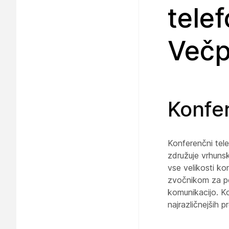
tele
Večp
Konfer
Konferenčni tele
združuje vrhunsk
vse velikosti ko
zvočnikom za p
komunikacijo. Ko
najrazličnejših p