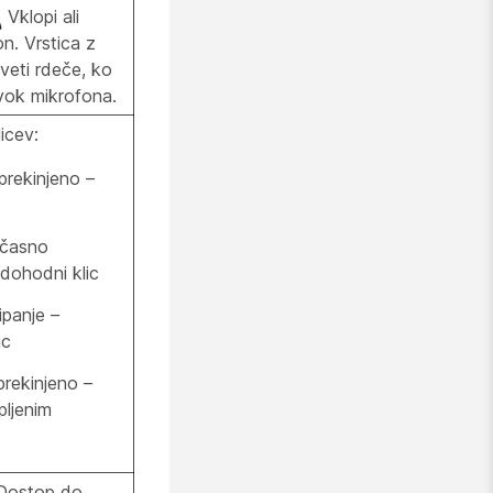
Vklopi ali
on. Vrstica z
veti rdeče, ko
zvok mikrofona.
icev:
prekinjeno –
očasno
 dohodni klic
ipanje –
ic
rekinjeno –
opljenim
ostop do