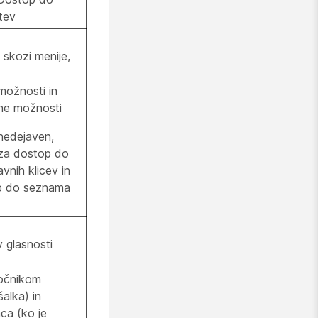
itev
skozi menije,
možnosti in
ne možnosti
 nedejaven,
a dostop do
nih klicev in
p do seznama
 glasnosti
vočnikom
šalka) in
ca (ko je