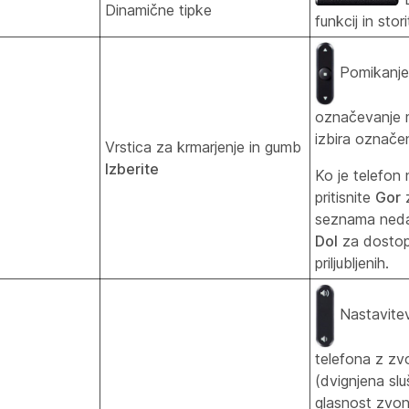
Dinamične tipke
funkcij in stor
Pomikanje 
označevanje 
izbira označe
Vrstica za krmarjenje in gumb
Izberite
Ko je telefon
pritisnite
Gor
z
seznama nedav
Dol
za dosto
priljubljenih.
Nastavitev
telefona z z
(dvignjena slu
glasnost zvon