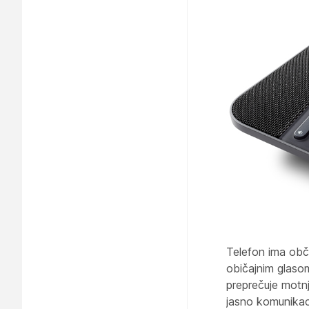
Telefon ima obču
običajnim glasom
preprečuje motnj
jasno komunikac