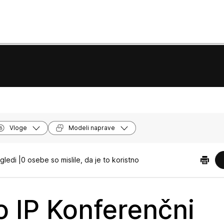
Vloge
Modeli naprave
ledi |
0 osebe so mislile, da je to koristno
o IP Konferenčni