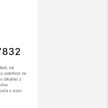
i
 7832
udi, saj
ko pokritost za
no izkušnjo z
ročno
ooča z izzivi