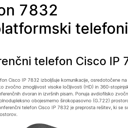
fon 7832
latformski telefon
enčni telefon Cisco IP
fon Cisco IP 7832 izboljšuje komunikacije, osredotočene na lj
o zvočno zmogljivost visoke ločljivosti (HD) in 360-stopinjs
nferenčnih dvoran in izvršnih pisarn. Ponuja avdiofilsko zvoč
olnodupleksno obojesmerno širokopasovno (G.722) prosto
nferenčni telefon Cisco IP 7832 je preprosta rešitev, ki se s
rostorov.