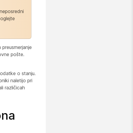
 neposredni
 oglejte
n preusmerjanje
sovne pošte.
odatke o stanju.
ki naletijo pri
i različicah
ona