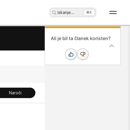
Iskanje
...
⌘K
Ali je bil ta članek koristen?
Naroči