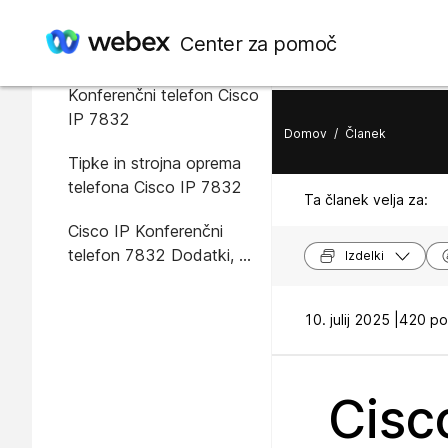
Center za pomoč
V tem članku
Konferenčni telefon Cisco
IP 7832
Domov
/
Članek
Tipke in strojna oprema
telefona Cisco IP 7832
Ta članek velja za:
Cisco IP Konferenčni
telefon 7832 Dodatki, ki
Izdelki
podpirajo večplatformski
telefon
10. julij 2025 |
420 pog
Cisc