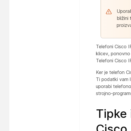
Uporab
bližin
proizv
Telefoni Cisco I
klicev, ponovno 
Telefoni Cisco I
Ker je telefon 
Ti podatki vam l
uporabi telefono
strojno-program
Tipke 
Cisco