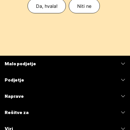
Da, hvala!
Niti ne
Malo podjetje
Cene
Podjetje
Aplikacija Webex
Webex Suite
Naprave
Meetings
Calling
Naglavne slušalke
Calling
Rešitve za
Meetings
Kamere
Sporočanje
Izobrazba
Sporočanje
Viri
Serija namizja