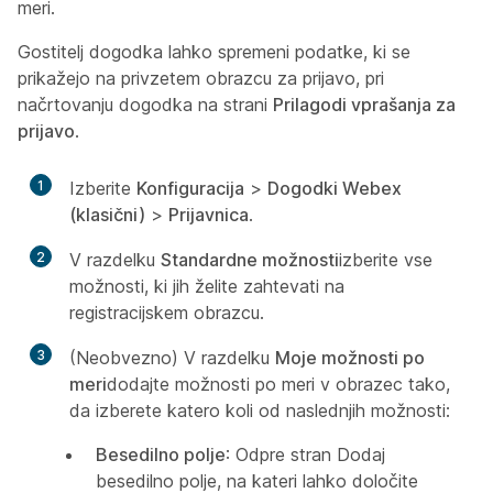
meri.
Gostitelj dogodka lahko spremeni podatke, ki se
prikažejo na privzetem obrazcu za prijavo, pri
načrtovanju dogodka na strani
Prilagodi vprašanja za
prijavo
.
1
Izberite
Konfiguracija
>
Dogodki Webex
(klasični)
>
Prijavnica
.
2
V razdelku
Standardne možnosti
izberite vse
možnosti, ki jih želite zahtevati na
registracijskem obrazcu.
3
(Neobvezno) V razdelku
Moje možnosti po
meri
dodajte možnosti po meri v obrazec tako,
da izberete katero koli od naslednjih možnosti:
Besedilno polje
: Odpre stran Dodaj
besedilno polje, na kateri lahko določite