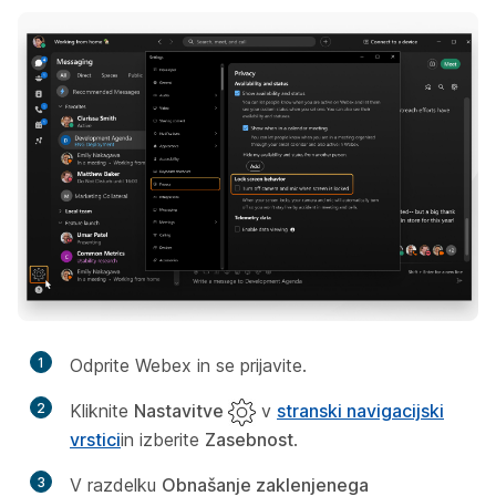
1
Odprite Webex in se prijavite.
2
Kliknite
Nastavitve
v
stranski navigacijski
vrstici
in izberite
Zasebnost
.
3
V razdelku
Obnašanje zaklenjenega