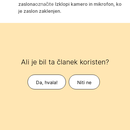
zaslona
označite
Izklopi kamero in mikrofon, ko
je zaslon zaklenjen
.
Ali je bil ta članek koristen?
Da, hvala!
Niti ne