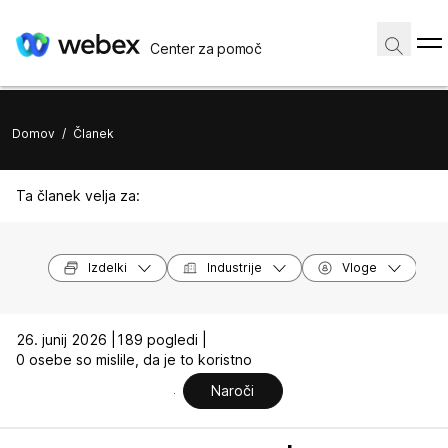
Center za pomoč
Domov
/
Članek
Ta članek velja za:
Izdelki
Industrije
Vloge
26. junij 2026 |
189 pogledi |
0 osebe so mislile, da je to koristno
Naroči