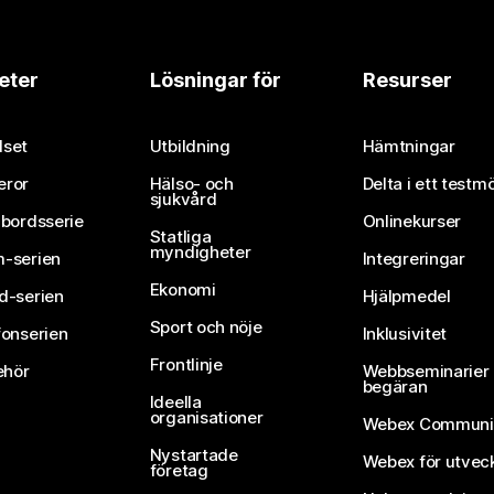
eter
Lösningar för
Resurser
set
Utbildning
Hämtningar
eror
Hälso- och
Delta i ett testm
sjukvård
vbordsserie
Onlinekurser
Statliga
myndigheter
-serien
Integreringar
Ekonomi
d-serien
Hjälpmedel
Sport och nöje
fonserien
Inklusivitet
Frontlinje
ehör
Webbseminarier 
begäran
Ideella
organisationer
Webex Communi
Nystartade
Webex för utvec
företag