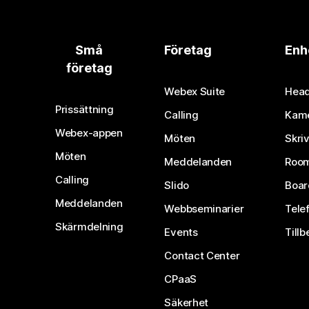
Små
Företag
Enh
företag
Webex Suite
Head
Prissättning
Calling
Kam
Webex-appen
Möten
Skri
Möten
Meddelanden
Room
Calling
Slido
Boar
Meddelanden
Webbseminarier
Tele
Skärmdelning
Events
Tillb
Contact Center
CPaaS
Säkerhet