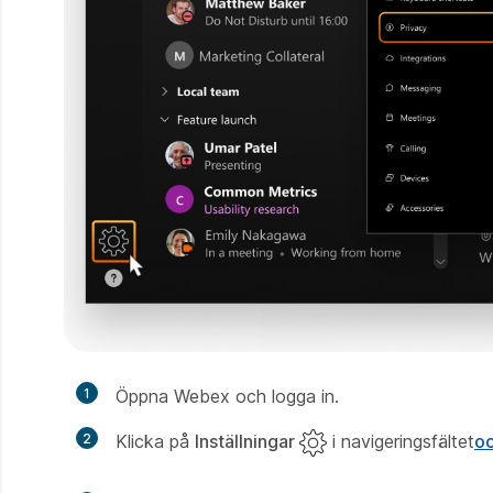
1
Öppna Webex och logga in.
2
Klicka på
Inställningar
i navigeringsfältet
oc