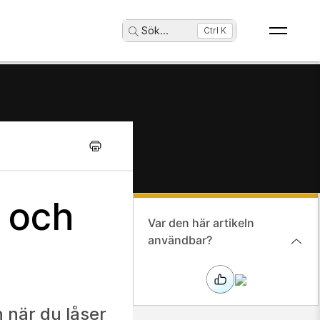
Sök
...
Ctrl K
 och
Var den här artikeln
användbar?
 när du låser