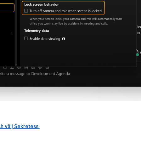
h välj
Sekretess
.