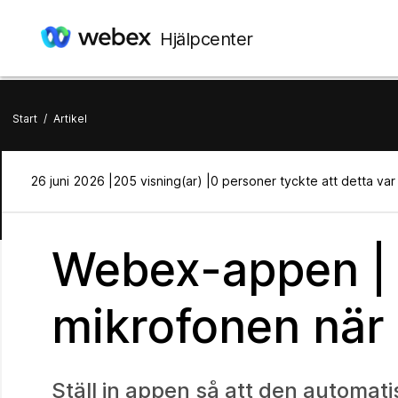
Hjälpcenter
Start
/
Artikel
26 juni 2026 |
205 visning(ar) |
0 personer tyckte att detta var t
Webex-appen | 
mikrofonen när 
Ställ in appen så att den automat