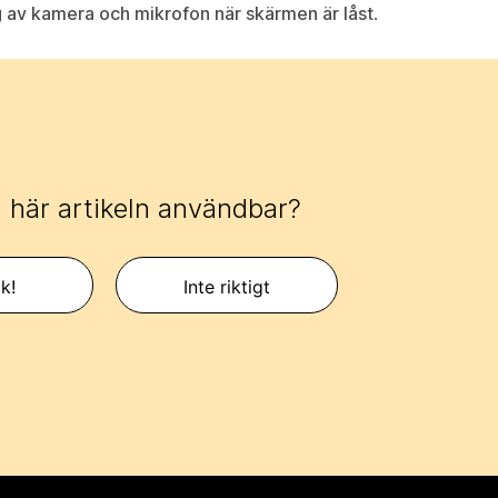
 av kamera och mikrofon när skärmen är låst
.
 här artikeln användbar?
k!
Inte riktigt