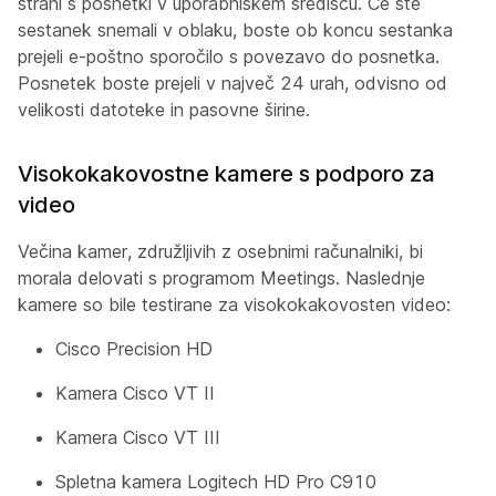
strani s posnetki v uporabniškem središču. Če ste
sestanek snemali v oblaku, boste ob koncu sestanka
prejeli e-poštno sporočilo s povezavo do posnetka.
Posnetek boste prejeli v največ 24 urah, odvisno od
velikosti datoteke in pasovne širine.
Visokokakovostne kamere s podporo za
video
Večina kamer, združljivih z osebnimi računalniki, bi
morala delovati s programom Meetings. Naslednje
kamere so bile testirane za visokokakovosten video:
Cisco Precision HD
Kamera Cisco VT II
Kamera Cisco VT III
Spletna kamera Logitech HD Pro C910