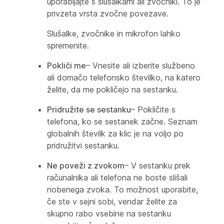
uporabljajte s slušalkami ali zvočniki. To je
privzeta vrsta zvočne povezave.
Slušalke, zvočnike in mikrofon lahko
spremenite.
Pokliči me
– Vnesite ali izberite službeno
ali domačo telefonsko številko, na katero
želite, da me pokličejo na sestanku.
Pridružite se sestanku
– Pokličite s
telefona, ko se sestanek začne. Seznam
globalnih številk za klic je na voljo po
pridružitvi sestanku.
Ne poveži z zvokom
– V sestanku prek
računalnika ali telefona ne boste slišali
nobenega zvoka. To možnost uporabite,
če ste v sejni sobi, vendar želite za
skupno rabo vsebine na sestanku