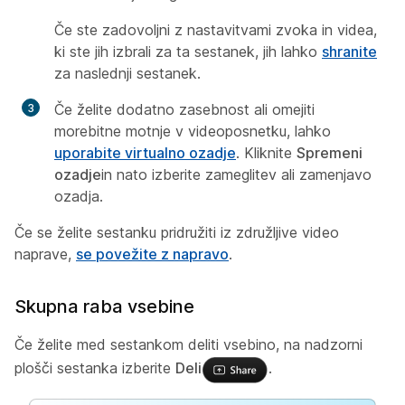
Če ste zadovoljni z nastavitvami zvoka in videa,
ki ste jih izbrali za ta sestanek, jih lahko
shranite
za naslednji sestanek.
Če želite dodatno zasebnost ali omejiti
morebitne motnje v videoposnetku, lahko
uporabite virtualno ozadje
. Kliknite
Spremeni
ozadje
in nato izberite zameglitev ali zamenjavo
ozadja.
Če se želite sestanku pridružiti iz združljive video
naprave,
se povežite z napravo
.
Skupna raba vsebine
Če želite med sestankom deliti vsebino, na nadzorni
plošči sestanka izberite
Deli
.