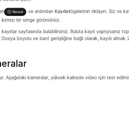
et
ve ardından
Kaydet
ögelerinin tıklayın. Siz ve kat
ırmızı bir simge görürsünüz.
 kayıtlar sayfasında bulabilirsiniz. Buluta kayıt yaptıysanız to
nız. Dosya boyutu ve bant genişliğine bağlı olarak, kaydı almak
meralar
ır. Aşağıdaki kameralar, yüksek kalitede video için test edilmiş