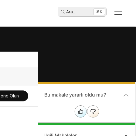
Ara
...
⌘K
Bu makale yararlı oldu mu?
one Olun
İlgili Makaleler