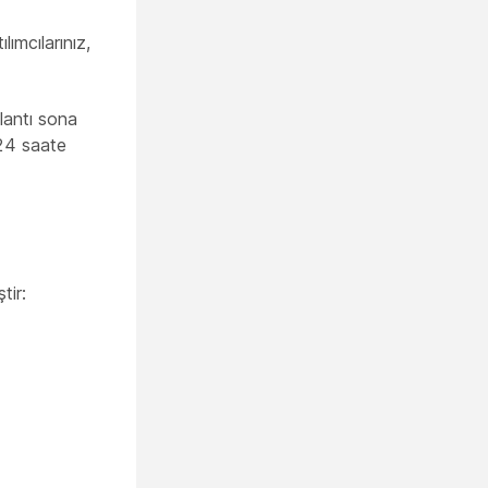
ılımcılarınız,
plantı sona
 24 saate
tir: