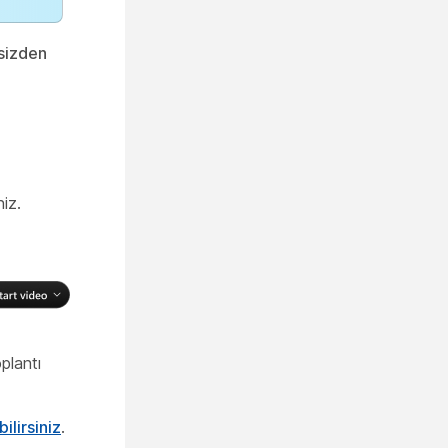
sizden
iz.
plantı
ilirsiniz
.