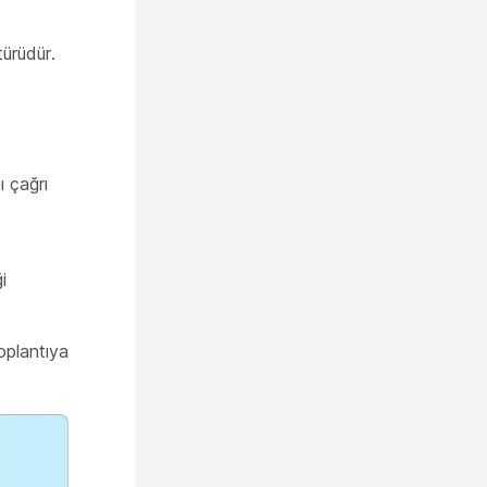
türüdür.
ı çağrı
i
oplantıya