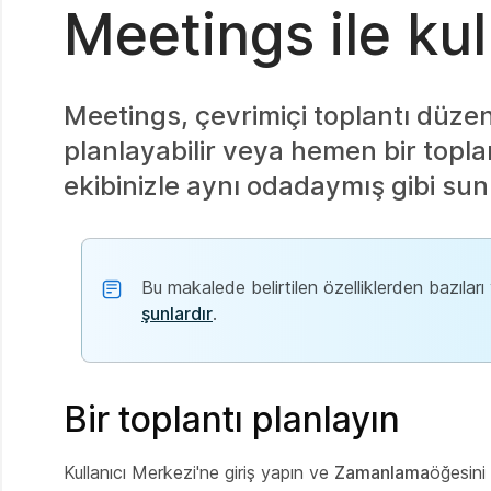
Meetings ile k
Meetings, çevrimiçi toplantı düzen
planlayabilir veya hemen bir toplan
ekibinizle aynı odadaymış gibi sunum
Bu makalede belirtilen özelliklerden bazıları y
şunlardır
.
Bir toplantı planlayın
Kullanıcı Merkezi'ne giriş yapın ve
Zamanlama
öğesini 