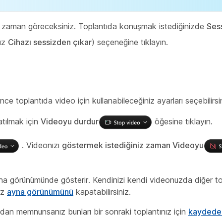
ı zaman göreceksiniz. Toplantıda konuşmak istediğinizde
Ses
nız
Cihazı sessizden çıkar
) seçeneğine tıklayın.
 toplantıda video için kullanabileceğiniz ayarları seçebilirsin
atılmak için
Videoyu durdur
öğesine tıklayın.
. Videonızı
göstermek istediğiniz zaman Videoyu
na görünümünde gösterir. Kendinizi kendi videonuzda diğer to
niz
ayna görünümünü
kapatabilirsiniz.
ından memnunsanız bunları bir sonraki toplantınız için
kaydedeb