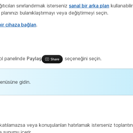
tıcıları sınırlandırmak isterseniz
sanal bir arka plan
kullanabilir
planınızı bulanıklaştırmayı veya değiştirmeyi seçin.
bir cihaza bağlan
.
rol panelinde
Paylaş
seçeneğini seçin.
nüsüne gidin.
a katılamazsa veya konuşulanları hatırlamak isterseniz toplantın
 sunumu içerir.