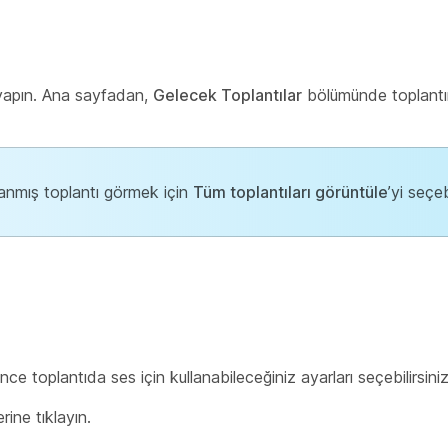
ş yapın. Ana sayfadan,
Gelecek Toplantılar
bölümünde toplantın
lanmış toplantı görmek için
Tüm toplantıları görüntüle
’yi seçeb
 toplantıda ses için kullanabileceğiniz ayarları seçebilirsiniz
ine tıklayın.