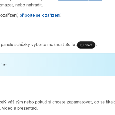
zmazat, nebo nahradit.
eozařízení,
připojte se k zařízení
.
ím panelu schůzky vyberte možnost
Sdílet
.
ílet
.
elý váš tým nebo pokud si chcete zapamatovat, co se říkal
, video a prezentaci.