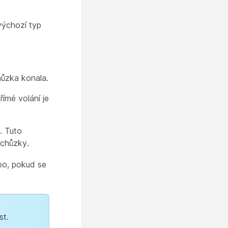
výchozí typ
hůzka konala.
římé volání je
. Tuto
schůzky.
bo, pokud se
st.