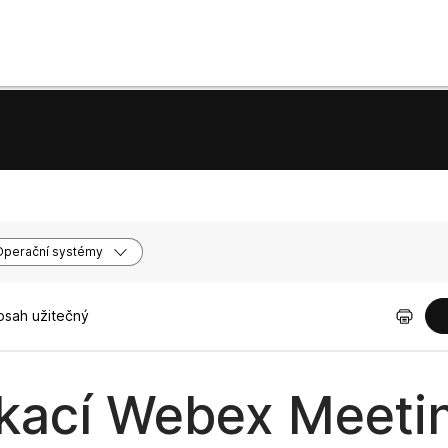
Operační systémy
bsah užitečný
ikací Webex Meeti