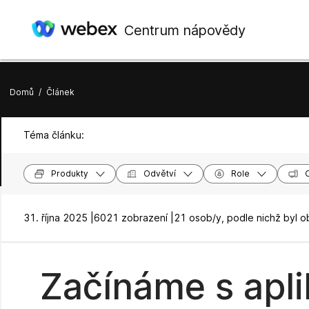
Centrum nápovědy
Domů
/
Článek
Téma článku:
Produkty
Odvětví
Role
31. října 2025 |
6021 zobrazení |
21 osob/y, podle nichž byl o
Začínáme s apl