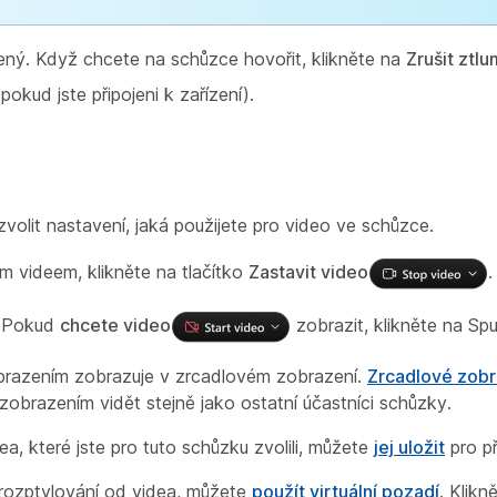
ený. Když chcete na schůzce hovořit, klikněte na
Zrušit ztl
 pokud jste připojeni k zařízení).
zvolit nastavení, jaká použijete pro video ve schůzce.
m videem, klikněte na tlačítko
Zastavit video
.
. Pokud
chcete video
zobrazit, klikněte na Spu
obrazením zobrazuje v zrcadlovém zobrazení.
Zrcadlové zob
zobrazením vidět stejně jako ostatní účastníci schůzky.
a, které jste pro tuto schůzku zvolili, můžete
jej uložit
pro př
rozptylování od videa, můžete
použít virtuální pozadí
. Klikn