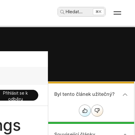
Hledat
...
⌘K
Přihlásit se k
Byl tento článek užitečný?
odběru
ngs
Související články