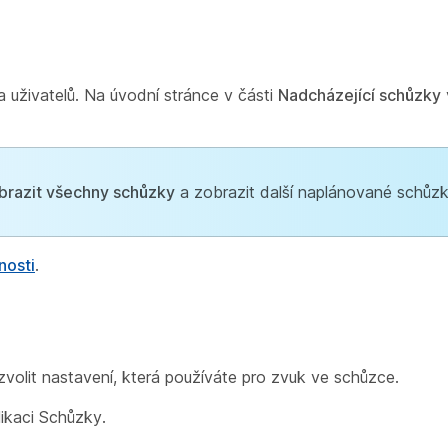
 uživatelů. Na úvodní stránce v části
Nadcházející schůzky
brazit všechny schůzky
a zobrazit další naplánované schůzk
nosti
.
 zvolit nastavení, která používáte pro zvuk ve schůzce.
likaci Schůzky.