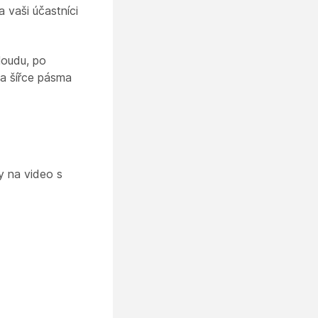
 vaši účastníci
loudu, po
 a šířce pásma
y na video s