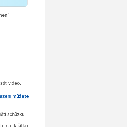
umení
stit video.
razení můžete
íští schůzku.
ěte na tlačítko