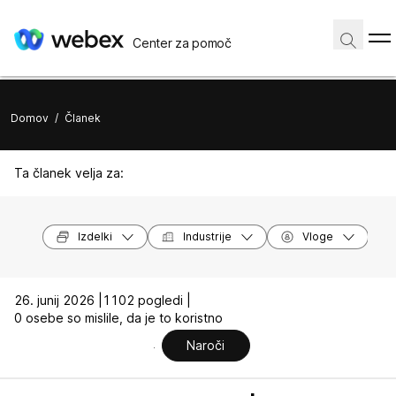
Center za pomoč
Domov
/
Članek
Ta članek velja za:
Izdelki
Industrije
Vloge
26. junij 2026 |
1102 pogledi |
0 osebe so mislile, da je to koristno
Naroči