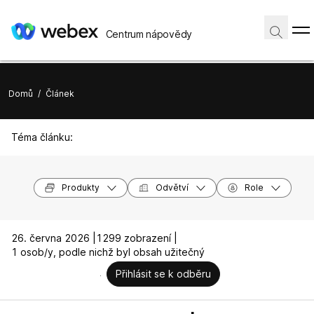
Centrum nápovědy
Domů
/
Článek
Téma článku:
Produkty
Odvětví
Role
26. června 2026 |
1299 zobrazení |
1 osob/y, podle nichž byl obsah užitečný
Přihlásit se k odběru