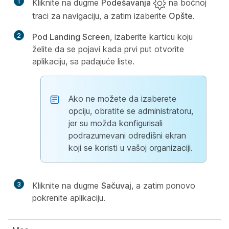
1
Kliknite na dugme
Podešavanja
na bočnoj
traci za navigaciju, a zatim izaberite
Opšte
.
2
Pod Landing Screen
, izaberite karticu koju
želite da se pojavi kada prvi put otvorite
aplikaciju, sa padajuće liste.
Ako ne možete da izaberete
opciju, obratite se administratoru,
jer su možda konfigurisali
podrazumevani odredišni ekran
koji se koristi u vašoj organizaciji.
3
Kliknite na dugme
Sačuvaj
, a zatim ponovo
pokrenite aplikaciju.