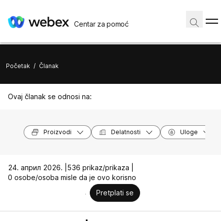
Centar za pomoć
Početak
/
Članak
Ovaj članak se odnosi na:
Proizvodi
Delatnosti
Uloge
24. април 2026. |
536 prikaz/prikaza |
0 osobe/osoba misle da je ovo korisno
Pretplati se