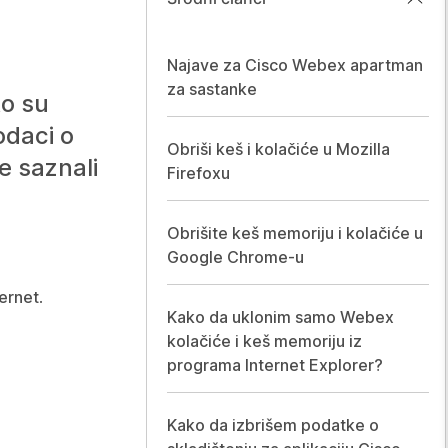
Najave za Cisco Webex apartman
za sastanke
to su
odaci o
Obriši keš i kolačiće u Mozilla
e saznali
Firefoxu
Obrišite keš memoriju i kolačiće u
Google Chrome-u
ternet
.
Kako da uklonim samo Webex
kolačiće i keš memoriju iz
programa Internet Explorer?
Kako da izbrišem podatke o