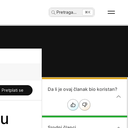
Pretraga
...
⌘K
Da li je ovaj članak bio koristan?
Pretplati se
mu
Srodni članci