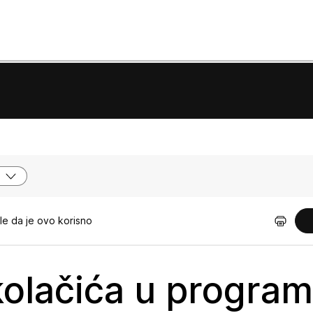
e da je ovo korisno
 kolačića u progra