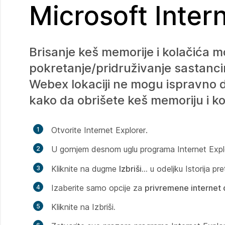
Microsoft Inter
Brisanje keš memorije i kolačića
pokretanje/pridruživanje sastancima
Webex lokaciji ne mogu ispravno da
kako da obrišete keš memoriju i k
Otvorite Internet Explorer.
U gornjem desnom uglu programa Internet Explo
Kliknite na dugme
Izbriši...
u odeljku
Istorija pr
Izaberite samo opcije za
privremene internet
Kliknite na
Izbriši
.