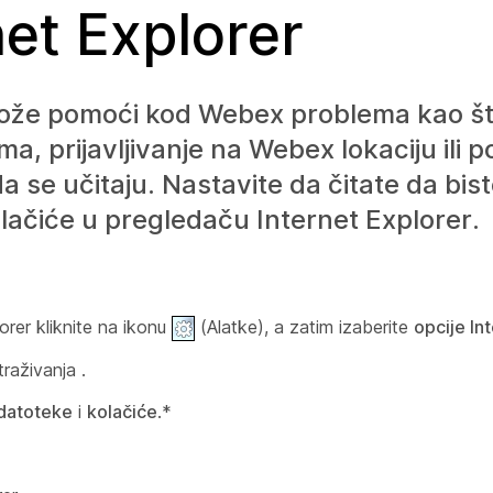
net Explorer
 može pomoći kod Webex problema kao š
, prijavljivanje na Webex lokaciju ili p
 se učitaju. Nastavite da čitate da bist
olačiće u pregledaču Internet Explorer.
rer kliknite na ikonu
(
Alatke
), a zatim izaberite
opcije In
etraživanja
.
 datoteke
i
kolačiće
.*