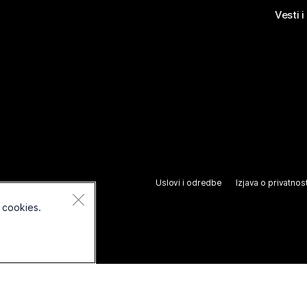
Vesti i
Uslovi i odredbe
Izjava o privatnost
 cookies.