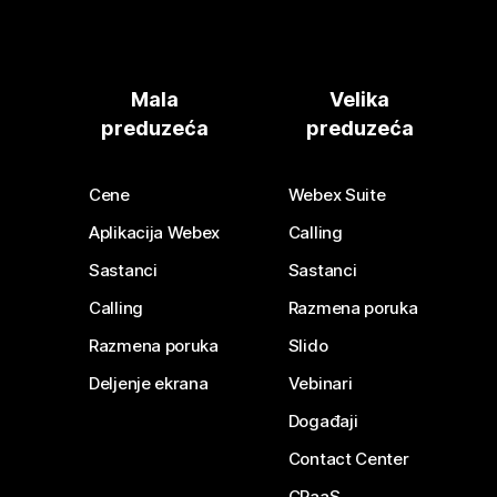
Mala
Velika
preduzeća
preduzeća
Cene
Webex Suite
Aplikacija Webex
Calling
Sastanci
Sastanci
Calling
Razmena poruka
Razmena poruka
Slido
Deljenje ekrana
Vebinari
Događaji
Contact Center
CPaaS