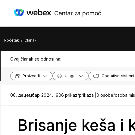
Centar za pomoć
Početak
/
Članak
Ovaj članak se odnosi na:
Proizvodi
Uloge
Operativni sistemi
06. децембар 2024. |
906 prikaz/prikaza |
0 osobe/osoba misl
Brisanje keša i