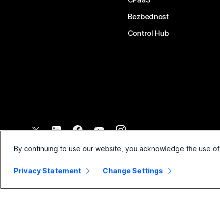
Bezbednost
Control Hub
©
2026
Cisco i/ili povezana pravna lica. Sva prava zadržana.
By continuing to use our website, you acknowledge the use of
Privacy Statement
Change Settings