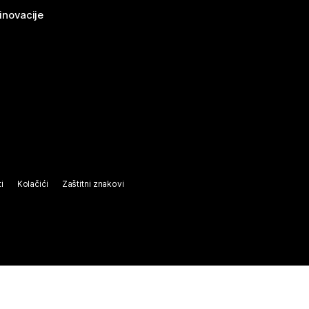
 inovacije
i
Kolačići
Zaštitni znakovi