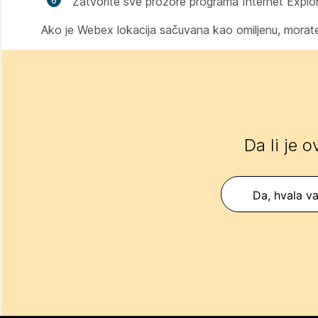
Zatvorite sve prozore programa Internet Explor
Ako je Webex lokacija sačuvana kao omiljenu, morat
Da li je 
Da, hvala v