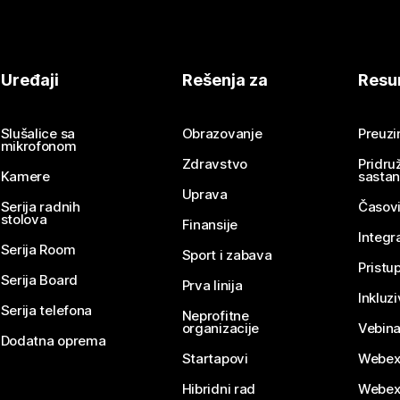
Uređaji
Rešenja za
Resu
Slušalice sa
Obrazovanje
Preuz
mikrofonom
Zdravstvo
Pridru
Kamere
sasta
Uprava
Serija radnih
Časovi
stolova
Finansije
Integr
Serija Room
Sport i zabava
Pristu
Serija Board
Prva linija
Inkluz
Serija telefona
Neprofitne
organizacije
Vebina
Dodatna oprema
Startapovi
Webex
Hibridni rad
Webex