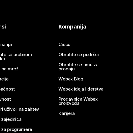
rsi
Kompanija
imanja
Cisco
žite se probnom
Obratite se podršci
nku
Obratite se timu za
 na mreži
prodaju
acije
Webex Blog
pačnost
Webex ideja liderstva
ivnost
Prodavnica Webex
proizvoda
ri uživo i na zahtev
Karijera
 zajednica
 za programere