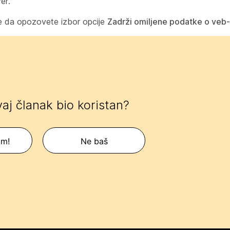
er.
e da opozovete izbor opcije
Zadrži omiljene podatke o veb-l
ovaj članak bio koristan?
am!
Ne baš