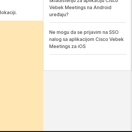
skladištenju za aplikaciju Cisco
Vebek Meetings na Android
okaciji
.
uređaju?
Ne mogu da se prijavim na SSO
nalog sa aplikacijom Cisco Vebek
Meetings za iOS