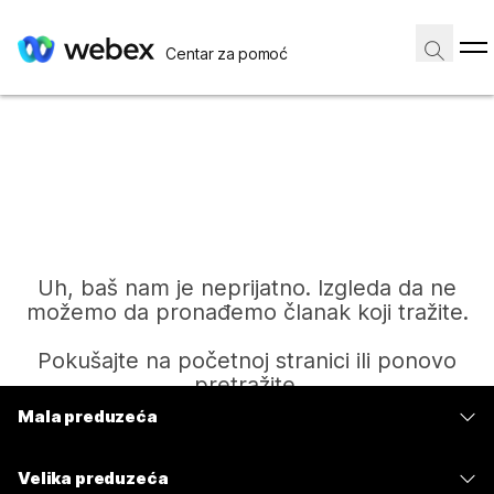
Centar za pomoć
Uh, baš nam je neprijatno. Izgleda da ne
možemo da pronađemo članak koji tražite.
Pokušajte na početnoj stranici ili ponovo
pretražite.
Mala preduzeća
Cene
Početak
Velika preduzeća