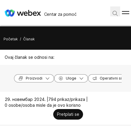
Centar za pomoć
Početak
/
Članak
Ovaj članak se odnosi na:
Proizvodi
Uloge
Operativni sistem
29. новембар 2024. |
794 prikaz/prikaza |
0 osobe/osoba misle da je ovo korisno
Pretplati se