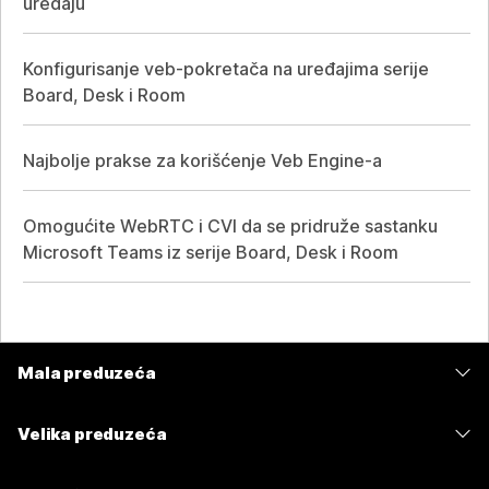
uređaju
Konfigurisanje veb-pokretača na uređajima serije
Board, Desk i Room
Najbolje prakse za korišćenje Veb Engine-a
Omogućite WebRTC i CVI da se pridruže sastanku
Microsoft Teams iz serije Board, Desk i Room
Mala preduzeća
Cene
Velika preduzeća
Aplikacija Webex
Webex Suite