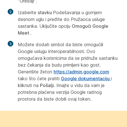
"Uređaji".
2
Izaberite
stavku
Podešavanja u gornjem
desnom uglu i pređite do Pružaoca usluge
sastanka. Uključite opciju
Omogući Google
Meet
.
3
Možete dodati simbol da biste omogućili
Google uslugu interoperabilnosti. Ovo
omogućava korisnicima da se pridruže sastanku
bez čekanja da budu primljeni kao gost.
Generišite žeton
https://admin.google.com
tako što ćete pratiti
Google dokumentaciju
i
kliknuti na
Pošalji
. Imajte u vidu da vam je
potrebna plaćena verzija Google radnog
prostora da biste dobili ovaj token.