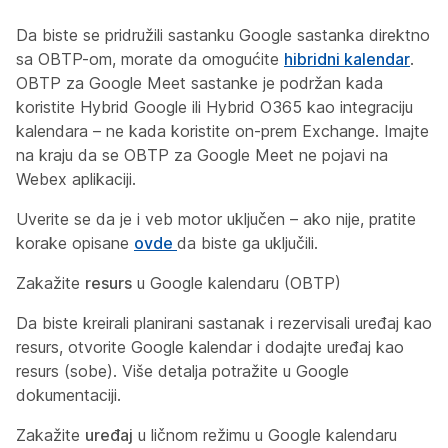
Da biste se pridružili sastanku Google sastanka direktno
sa OBTP-om, morate da omogućite
hibridni kalendar
.
OBTP za Google Meet sastanke je podržan kada
koristite Hybrid Google ili Hybrid O365 kao integraciju
kalendara – ne kada koristite on-prem Exchange. Imajte
na kraju da se OBTP za Google Meet ne pojavi na
Webex aplikaciji.
Uverite se da je i veb motor uključen – ako nije, pratite
korake opisane
ovde
da biste ga uključili.
Zakažite
resurs
u Google kalendaru (OBTP)
Da biste kreirali planirani sastanak i rezervisali uređaj kao
resurs, otvorite Google kalendar i dodajte uređaj kao
resurs
(sobe). Više detalja potražite u
Google
dokumentaciji.
Zakažite
uređaj
u ličnom režimu u Google kalendaru