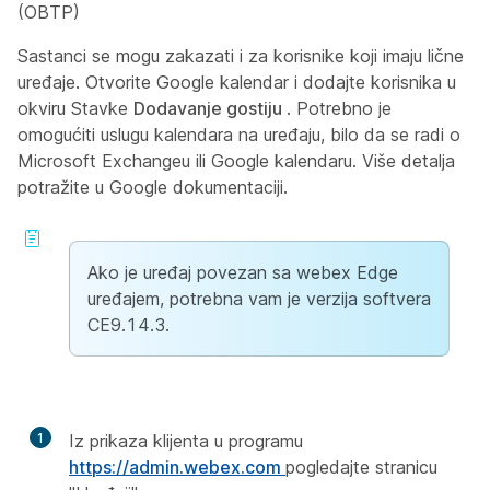
(OBTP)
Sastanci se mogu zakazati i za korisnike koji imaju lične
uređaje. Otvorite Google kalendar i dodajte korisnika u
okviru Stavke
Dodavanje gostiju
. Potrebno je
omogućiti uslugu kalendara na uređaju, bilo da se radi o
Microsoft Exchangeu ili Google kalendaru. Više detalja
potražite u
Google dokumentaciji.
Ako je uređaj povezan sa webex Edge
uređajem, potrebna vam je verzija softvera
CE9.14.3.
1
Iz prikaza klijenta u programu
https://admin.webex.com
pogledajte stranicu