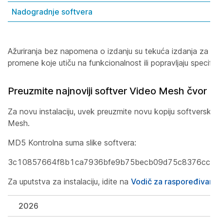
Nadogradnje softvera
Ažuriranja bez napomena o izdanju su tekuća izdanja za od
promene koje utiču na funkcionalnost ili popravljaju specifi
Preuzmite najnoviji softver Video Mesh čvor
Za novu instalaciju, uvek preuzmite novu kopiju softversk
Mesh.
MD5 Kontrolna suma slike softvera:
3c10857664f8b1ca7936bfe9b75becb09d75c8376ccd
Za uputstva za instalaciju, idite na
Vodič za raspoređivanj
2026