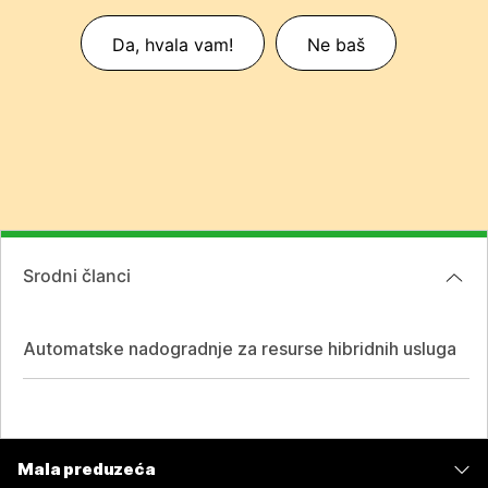
Da, hvala vam!
Ne baš
Srodni članci
Automatske nadogradnje za resurse hibridnih usluga
Mala preduzeća