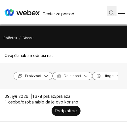
Centar za pomoć
Početak
/
Članak
Ovaj članak se odnosi na:
Proizvodi
Delatnosti
Uloge
09. јул 2026. |
1678 prikaz/prikaza |
1 osobe/osoba misle da je ovo korisno
Pretplati se