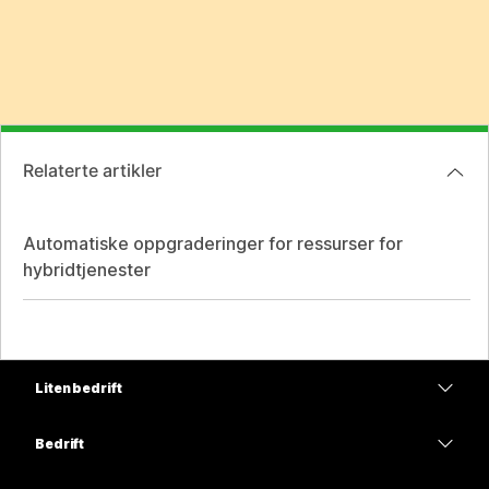
Relaterte artikler
Automatiske oppgraderinger for ressurser for
hybridtjenester
Liten bedrift
Priser
Bedrift
Webex-app
Webex Suite