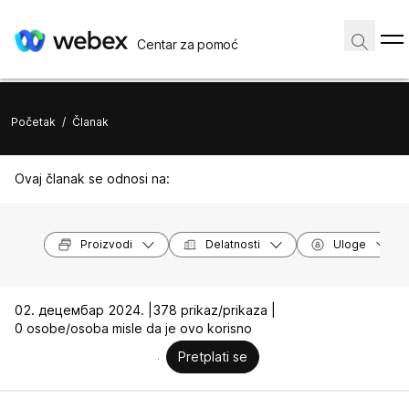
Centar za pomoć
Početak
/
Članak
Ovaj članak se odnosi na:
Proizvodi
Delatnosti
Uloge
02. децембар 2024. |
378 prikaz/prikaza |
0 osobe/osoba misle da je ovo korisno
Pretplati se