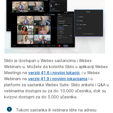
Slido je dostupan u Webex sastancima i Webex
Webinars-u. Možete da koristite Slido u aplikaciji Webex
Meetings na
verziji 41.6 i novijoj lokaciji
, i u Webex
Webinars na
verziji 41.9 i novijim lokacijama
i u
platformi za sastanke Webex Suite. Slido ankete i Q&A u
vebinarima dostupni su za do 10.000 učesnika, dok su
kvizovi dostupni za do 5.000 učesnika.
1
Tokom sastanka ili vebinara idite na adresu