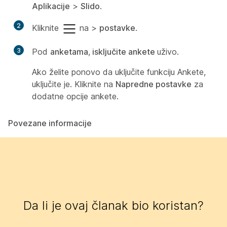
Aplikacije
>
Slido
.
2
Kliknite
na >
postavke
.
3
Pod
anketama
,
isključite ankete
uživo.
Ako želite ponovo da uključite funkciju Ankete,
uključite je. Kliknite na
Napredne postavke
za
dodatne opcije ankete.
Povezane informacije
Da li je ovaj članak bio koristan?