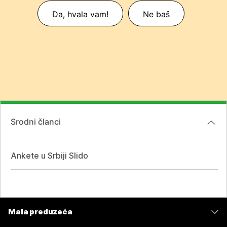
Da, hvala vam!
Ne baš
Srodni članci
Ankete u Srbiji Slido
Mala preduzeća