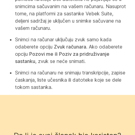
snimcima sačuvanim na vašem računaru. Nasuprot
tome, na platformi
za sastanke Vebek Suite,
deljeni sadržaj je uključen u snimke sačuvane na
vašem računaru.
Snimci na računar uključuju zvuk samo kada
odaberete opciju
Zvuk računara
. Ako odaberete
opciju
Pozovi me
ili
Poziv za pridruživanje
sastanku
, zvuk se neće snimati.
Snimci na računaru ne snimaju transkripcije, zapise
ćaskanja, liste učesnika ili datoteke koje se dele
tokom sastanka.