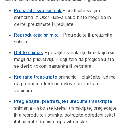
Pronađite svoj snimak
– pristupite svojim
snimcima iz User Hub-a kako biste mogli da ih
delite, preuzimate i uređujete.
Reprodukcija snimka
—Pregledajte ili preuzmite
snimke.
Delite snimak
– pošaljite snimke ljudima koji nisu
mogli da prisustvuju ili koji žele da pregledaju šta
se desilo tokom sastanka ili vebinara.
Kreirajte transkripte
snimanja – olakšajte ljudima
da pronađu određene delove sastanka ili
vebinara.
Pregledajte, pretražujte i uređujte transkripte
snimanja – ako ste kreirali transkripte, pregledajte
ih u reprodukciji snimka, potražite određeni tekst
ili ih uredite da biste ispravili greške.