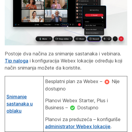
Postoje dva načina za snimanje sastanaka i vebinara.
Tip naloga
i konfiguracija Webex lokacije određuju koji
način snimanja možete da koristite.
Besplatni plan za Webex –
Nije
dostupno
Snimanje
Planovi Webex Starter, Plus i
sastanaka u
Business –
Dostupno
oblaku
Planovi za preduzeća – konfiguriše
administrator Webex lokacije
.