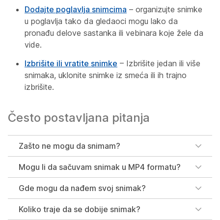
Dodajte poglavlja snimcima
– organizujte snimke
u poglavlja tako da gledaoci mogu lako da
pronađu delove sastanka ili vebinara koje žele da
vide.
Izbrišite ili vratite snimke
– Izbrišite jedan ili više
snimaka, uklonite snimke iz smeća ili ih trajno
izbrišite.
Često postavljana pitanja
Zašto ne mogu da snimam?
Mogu li da sačuvam snimak u MP4 formatu?
Gde mogu da nađem svoj snimak?
Koliko traje da se dobije snimak?