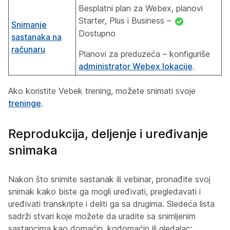
Besplatni plan za Webex, planovi
Starter, Plus i Business –
Snimanje
Dostupno
sastanaka na
računaru
Planovi za preduzeća – konfiguriše
administrator Webex lokacije
.
Ako koristite Vebek trening, možete snimati svoje
treninge
.
Reprodukcija, deljenje i uređivanje
snimaka
Nakon što snimite sastanak ili vebinar, pronađite svoj
snimak kako biste ga mogli uređivati, pregledavati i
uređivati transkripte i deliti ga sa drugima. Sledeća lista
sadrži stvari koje možete da uradite sa snimljenim
sastancima kao domaćin, kodomaćin ili gledalac: