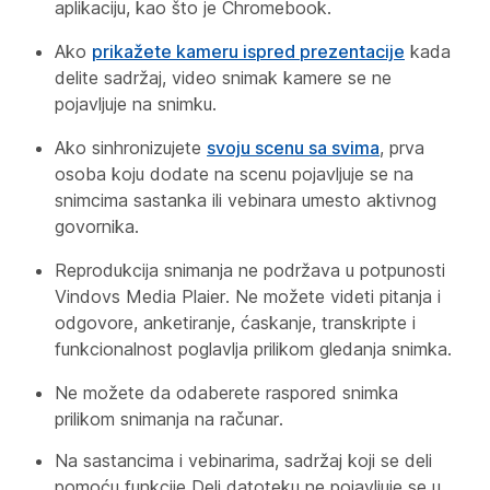
aplikaciju, kao što je Chromebook.
Ako
prikažete kameru ispred prezentacije
kada
delite sadržaj, video snimak kamere se ne
pojavljuje na snimku.
Ako sinhronizujete
svoju scenu sa svima
, prva
osoba koju dodate na scenu pojavljuje se na
snimcima sastanka ili vebinara umesto aktivnog
govornika.
Reprodukcija snimanja ne podržava u potpunosti
Vindovs Media Plaier. Ne možete videti pitanja i
odgovore, anketiranje, ćaskanje, transkripte i
funkcionalnost poglavlja prilikom gledanja snimka.
Ne možete da odaberete raspored snimka
prilikom snimanja na računar.
Na sastancima i vebinarima, sadržaj koji se deli
pomoću funkcije Deli datoteku
ne pojavljuje se u