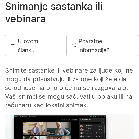
Snimanje sastanka ili
vebinara
U ovom
Povratne
članku
informacije?
Snimite sastanke ili vebinare za ljude koji ne
mogu da prisustvuju ili za one koji žele da
se odnose na ono o čemu se razgovaralo.
Vaši snimci se mogu sačuvati u oblaku ili na
računaru kao lokalni snimak.