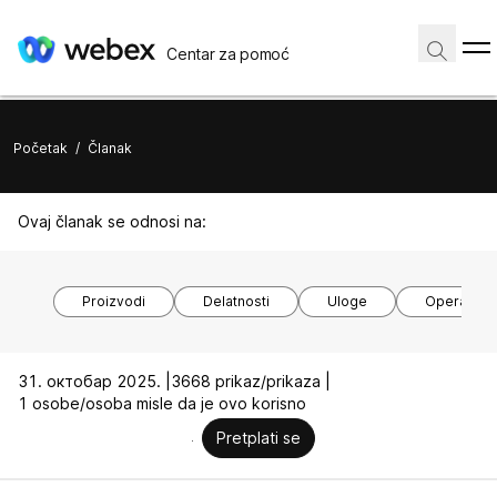
Centar za pomoć
Početak
/
Članak
Ovaj članak se odnosi na:
Proizvodi
Delatnosti
Uloge
Operativni
31. октобар 2025. |
3668 prikaz/prikaza |
1 osobe/osoba misle da je ovo korisno
Pretplati se